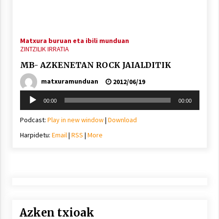
Matxura buruan eta ibili munduan
ZINTZILIK IRRATIA
MB- AZKENETAN ROCK JAIALDITIK
matxuramunduan
2012/06/19
Soinu
00:00
00:00
erreproduzigailua
Podcast:
Play in new window
|
Download
Harpidetu:
Email
|
RSS
|
More
Azken txioak