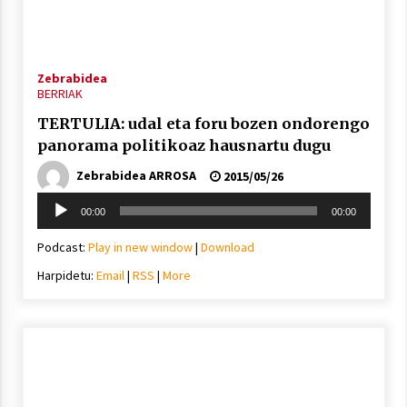
Zebrabidea
BERRIAK
Berria egunkarian elkarrizketa
Arrosaren 20 urteez
TERTULIA: udal eta foru bozen ondorengo
2021/07/06
panorama politikoaz hausnartu dugu
Zebrabidea ARROSA
2015/05/26
Hala Bedi irratiko Hizpidea saioan
Soinu
Arrosaren 20 urteez
00:00
00:00
erreproduzigailua
2021/07/03
Podcast:
Play in new window
|
Download
Harpidetu:
Email
|
RSS
|
More
Zebrabidearen denboraldi amaiera
EHZtik