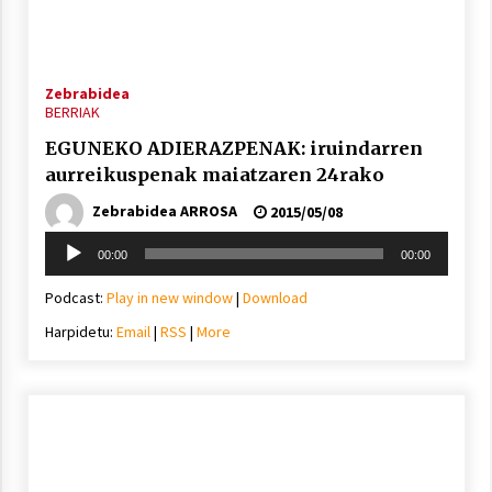
2021/07/01
Zebrabidea
BERRIAK
EGUNEKO ADIERAZPENAK: iruindarren
Arrosaren laburpen bideoa Hamaika
aurreikuspenak maiatzaren 24rako
Telebistaren eskutik
Zebrabidea ARROSA
2015/05/08
2021/06/30
Soinu
00:00
00:00
erreproduzigailua
Podcast:
Play in new window
|
Download
Harpidetu:
Email
|
RSS
|
More