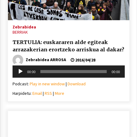
inguruko tailerraren audioa
2021/11/25
Zebrabidea
BERRIAK
TERTULIA: euskararen alde egiteak
arrazakerian erortzeko arriskua al dakar?
Mahai-ingurua: irratia, podcastak
eta ondoren zer?
Zebrabidea ARROSA
2016/04/28
2021/11/12
Soinu
00:00
00:00
erreproduzigailua
Podcast:
Play in new window
|
Download
Harpidetu:
Email
|
RSS
|
More
Arrosaren IX. Topaketak – Mila
esker guztioi!
2021/11/11