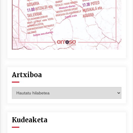
Artxiboa
Artxiboa
Kudeaketa