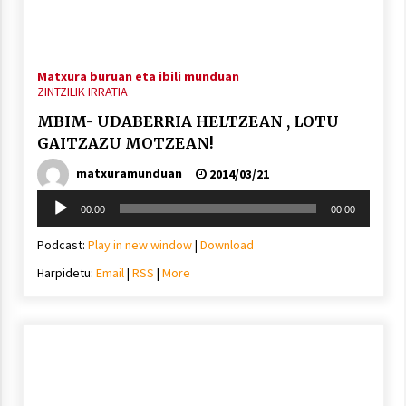
Matxura buruan eta ibili munduan
ZINTZILIK IRRATIA
MBIM- UDABERRIA HELTZEAN , LOTU
GAITZAZU MOTZEAN!
matxuramunduan
2014/03/21
Soinu
00:00
00:00
erreproduzigailua
Podcast:
Play in new window
|
Download
Harpidetu:
Email
|
RSS
|
More