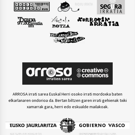
ARROSA irrati sarea Euskal Herri osoko irrati mordoxka baten
elkarlanaren ondorioa da. Bertan biltzen garen irrati gehienak txiki
xamarrak gara, herri edo eskualde mailakoak.