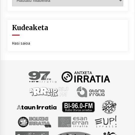
Kudeaketa
Hasi saioa