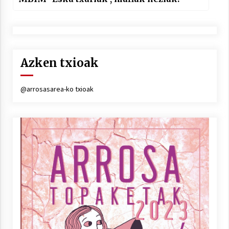
Azken txioak
@arrosasarea-ko txioak