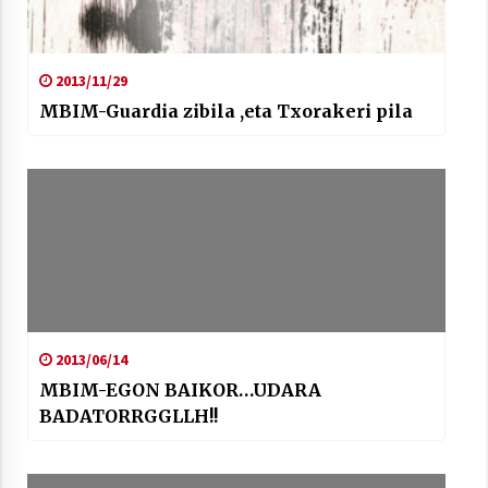
2013/11/29
MBIM-Guardia zibila ,eta Txorakeri pila
2013/06/14
MBIM-EGON BAIKOR…UDARA
BADATORRGGLLH!!