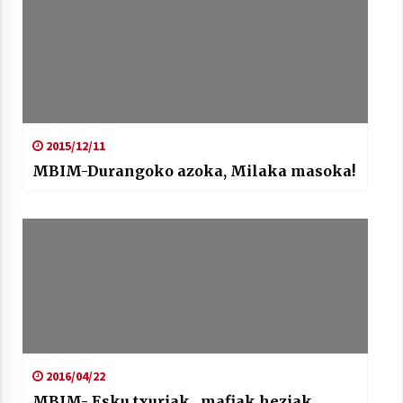
2015/12/11
MBIM-Durangoko azoka, Milaka masoka!
2016/04/22
MBIM- Esku txuriak , mafiak heziak.