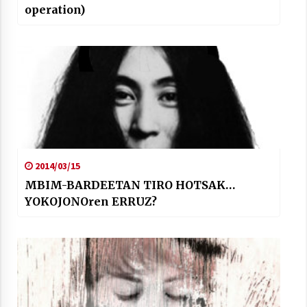
operation)
Arrosaren laburpen bideoa Hamaika
Telebistaren eskutik
2021/06/30
2014/03/15
MBIM-BARDEETAN TIRO HOTSAK…
YOKOJONOren ERRUZ?