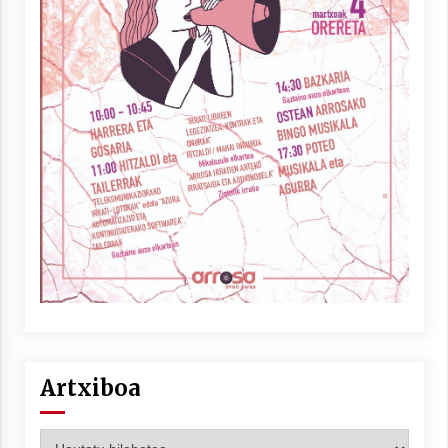
Artxiboa
Artxiboa