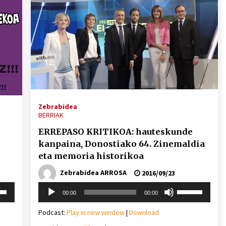
Zebrabidea
BERRIAK
ERREPASO KRITIKOA: hauteskunde
kanpaina, Donostiako 64. Zinemaldia
eta memoria historikoa
Zebrabidea ARROSA
2016/09/23
Soinu
i
Erabili
00:00
00:00
erreproduzigailua
behera
gora/behera
gezi-
Podcast:
Play in new window
|
Download
teklak