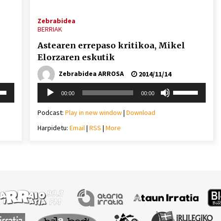
Zebrabidea
BERRIAK
Astearen errepaso kritikoa, Mikel
Elorzaren eskutik
Zebrabidea ARROSA
2014/11/14
Soinu
i
Erabili
00:00
00:00
erreproduzigailua
behera
gora/behera
gezi-
Podcast:
Play in new window
|
Download
teklak
Harpidetu:
Email
|
RSS
|
More
mena
bolumena
eko
igotzeko
edo
ko.
jaisteko.