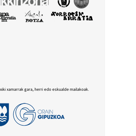
txiki xamarrak gara, herri edo eskualde mailakoak.