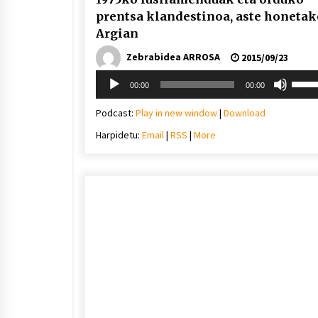
prentsa klandestinoa, aste honetak
Argian
Zebrabidea ARROSA
2015/09/23
Soinu
Erabil
00:00
00:00
erreproduzigailua
gora/
gezi-
Podcast:
Play in new window
|
Download
teklak
Harpidetu:
Email
|
RSS
|
More
bolu
igotz
edo
jaiste