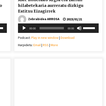
o
hilabetekaria aurreratu dizkigu
Estitxu Eizagirrek
Zebrabidea ARROSA
2015/01/21
Soinu
i
Erabili
00:00
00:00
erreproduzigailua
behera
gora/behera
gezi-
Podcast:
Play in new window
|
Download
teklak
Harpidetu:
Email
|
RSS
|
More
mena
bolumena
eko
igotzeko
edo
ko.
jaisteko.