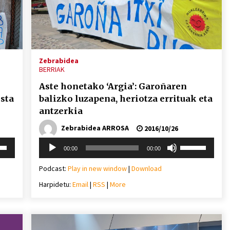
Arrosa sareko IX. topaketak!
2021/10/13
Arrosari buruzko erreportaia
Zebrabidea
BERRIAK
2021/07/16
Aste honetako ‘Argia’: Garoñaren
sta
balizko luzapena, heriotza errituak eta
antzerkia
Zebrabidea ARROSA
2016/10/26
Zebrabidearen denboraldi
Soinu
i
Erabili
00:00
00:00
amaiera EHZtik
erreproduzigailua
behera
gora/behera
2021/07/01
gezi-
Podcast:
Play in new window
|
Download
teklak
Harpidetu:
Email
|
RSS
|
More
mena
bolumena
eko
igotzeko
edo
ko.
jaisteko.