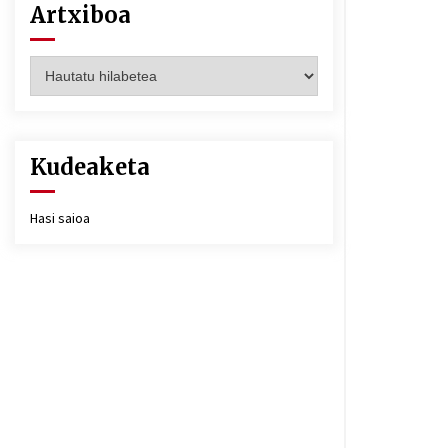
Artxiboa
Artxiboa
Kudeaketa
Hasi saioa