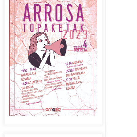
Azaroak 6 Iurretan Arrosa
sarearen IX. topaketak
2021/10/04
Berria egunkarian
elkarrizketa Arrosaren 20
urteez
2021/07/06
Arrosaren laburpen bideoa
Hamaika Telebistaren eskutik
2021/06/30