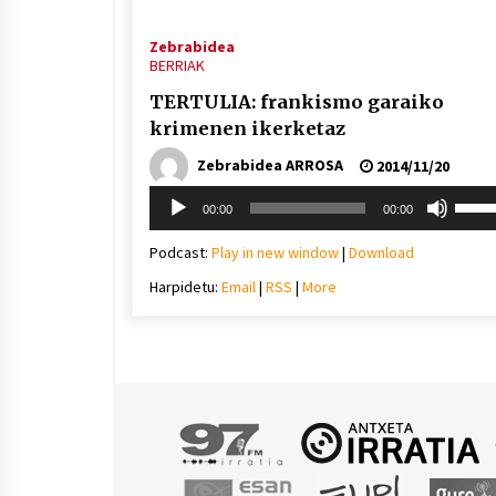
Zebrabidea
BERRIAK
TERTULIA: frankismo garaiko
krimenen ikerketaz
Zebrabidea ARROSA
2014/11/20
Soinu
Erabil
00:00
00:00
erreproduzigailua
gora/
gezi-
Podcast:
Play in new window
|
Download
teklak
Harpidetu:
Email
|
RSS
|
More
bolu
igotz
edo
jaiste