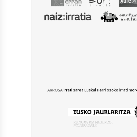
ARROSA irrati sarea Euskal Herri osoko irrati mor