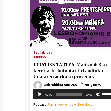
Zebrabidea
BERRIAK
IRRATIEN TARTEA: Martxoak 3ko
kereila, lesbofobia eta Laudioko
Udalaren aurkako prozedura
Zebrabidea ARROSA
2016/10/25
Soinu
Erabil
00:00
00:00
erreproduzigailua
gora/
gezi-
Podcast:
Play in new window
|
Download
teklak