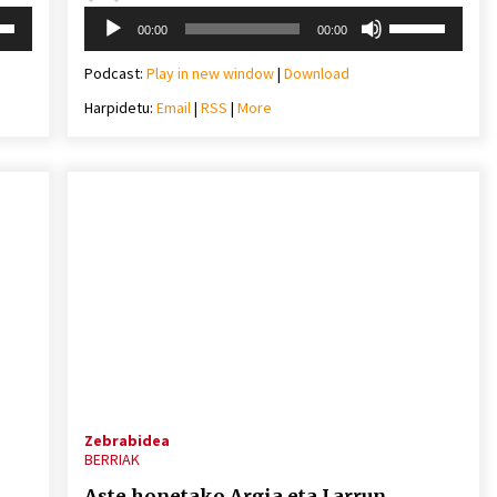
Soinu
i
Erabili
00:00
00:00
erreproduzigailua
behera
gora/behera
gezi-
Podcast:
Play in new window
|
Download
teklak
Harpidetu:
Email
|
RSS
|
More
mena
bolumena
eko
igotzeko
edo
ko.
jaisteko.
Zebrabidea
BERRIAK
Aste honetako Argia eta Larrun