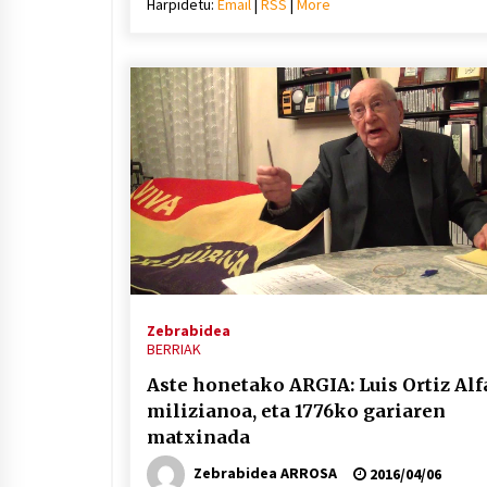
Harpidetu:
Email
|
RSS
|
More
bolu
igotz
edo
jaiste
Zebrabidea
BERRIAK
Aste honetako ARGIA: Luis Ortiz Alf
milizianoa, eta 1776ko gariaren
matxinada
Zebrabidea ARROSA
2016/04/06