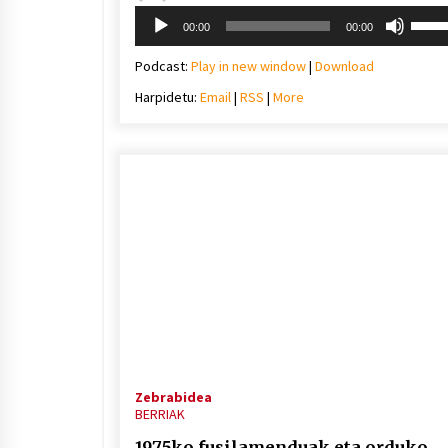
Soinu
Erabil
00:00
00:00
erreproduzigailua
gora/
gezi-
Podcast:
Play in new window
|
Download
teklak
Harpidetu:
Email
|
RSS
|
More
bolu
igotz
edo
jaiste
Zebrabidea
BERRIAK
1975ko fusilamenduak eta orduko