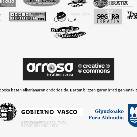
doxka baten elkarlanaren ondorioa da. Bertan biltzen garen irrati gehienak 