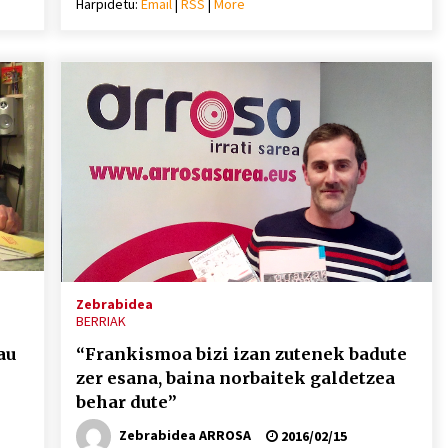
Harpidetu:
Email
|
RSS
|
More
mena
bolumena
eko
igotzeko
edo
ko.
jaisteko.
Zebrabidea
BERRIAK
au
“Frankismoa bizi izan zutenek badute
zer esana, baina norbaitek galdetzea
behar dute”
Zebrabidea ARROSA
2016/02/15