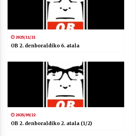
2021/07/01
2025/11/21
OB 2. denboraldiko 6. atala
Arrosaren laburpen bideoa Hamaika
Telebistaren eskutik
2021/06/30
2025/09/22
OB 2. denboraldiko 2. atala (1/2)