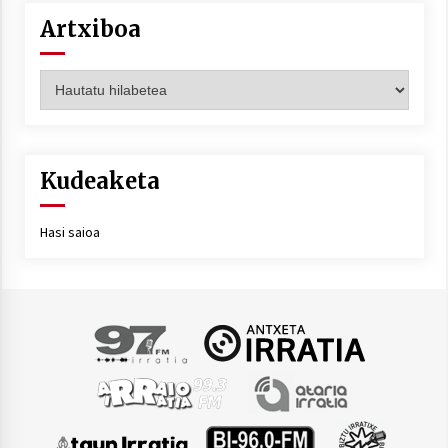
Artxiboa
Artxiboa
Kudeaketa
Hasi saioa