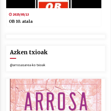
2025/05/13
OB 10. atala
Azken txioak
@arrosasarea-ko txioak