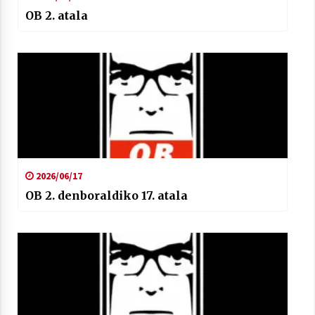
OB 2. atala
2026/06/17
OB 2. denboraldiko 17. atala