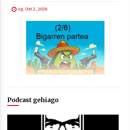
og. Uzt 2 , 2026
Berria egunkarian elkarrizketa
Arrosaren 20 urteez
2021/07/06
Hala Bedi irratiko Hizpidea saioan
Arrosaren 20 urteez
2021/07/03
Podcast gehiago
Zebrabidearen denboraldi amaiera
EHZtik