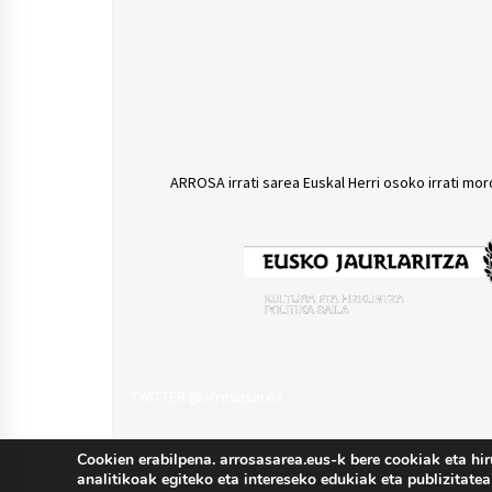
ARROSA irrati sarea Euskal Herri osoko irrati mor
TWITTER @arrosasarea
Cookien erabilpena. arrosasarea.eus-k bere cookiak eta hir
analitikoak egiteko eta intereseko edukiak eta publizitatea