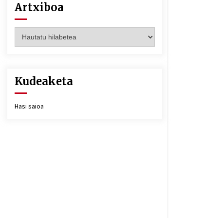
Artxiboa
Artxiboa
Kudeaketa
Hasi saioa