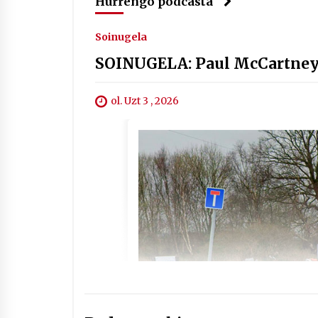
Hurrengo podcasta
Soinugela
SOINUGELA: Paul McCartney e
ol. Uzt 3 , 2026