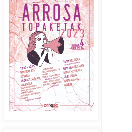
Azaroak 6 Iurretan Arrosa
sarearen IX. topaketak
2021/10/04
Berria egunkarian
elkarrizketa Arrosaren 20
urteez
2021/07/06
Arrosaren laburpen bideoa
Hamaika Telebistaren eskutik
2021/06/30