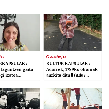
/18
2023/04/12
RKAPSULAK :
KULTUR KAPSULAK :
 laguntzen gaitu
Adurrek, 1789ko ohoinak
gi izatea
aurkitu ditu !! (Adur
zen …
Larrea)