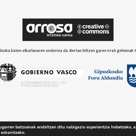
doxka baten elkarlanaren ondorioa da. Bertan biltzen garen irrati gehienak 
ugarren batzuenak erabiltzen ditu nabigazio esperientzia hobetzeko, a
Lege oharra
Pri
 eskaintzeko.