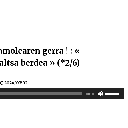
Arrosa sareko IX. topaketak!
2021/10/13
Arrosari buruzko erreportaia
2021/07/16
olearen gerra ! : «
altsa berdea » (*2/6)
Zebrabidearen denboraldi
2026/07/02
amaiera EHZtik
Erabili
2021/07/01
00:00
gora/behera
gezi-
teklak
bolumena
igotzeko
edo