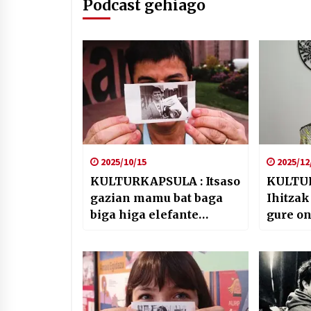
Podcast gehiago
2025/10/15
2025/12
KULTURKAPSULA : Itsaso
KULTU
gazian mamu bat baga
Ihitzak
biga higa elefante
gure on
batekin ?
aurkit