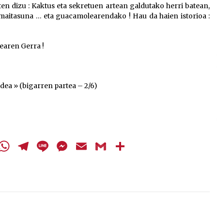
en dizu : Kaktus eta sekretuen artean galdutako herri batean,
jaisteko.
 maitasuna … eta guacamolearendako ! Hau da haien istorioa :
earen Gerra !
rdea » (bigarren partea – 2/6)
cebook
Twitter
WhatsApp
Telegram
Line
Messenger
Email
Gmail
Share