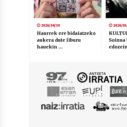
2026/04/30
2026/03
Haurrek ere bidaiatzeko
KULTU
aukera dute liburu
Soinua
hauekin …
edozein
deitzen