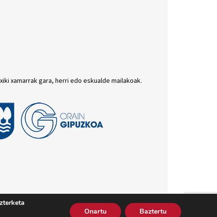
txiki xamarrak gara, herri edo eskualde mailakoak.
zterketa
batutasun politika
Cookie politika
Harremana
Onartu
Baztertu