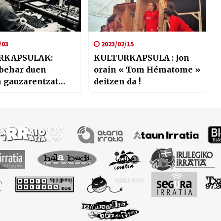
/03
2023/02/15
RKAPSULAK:
KULTURKAPSULA : Jon
 behar duen
orain « Tom Hématome »
 gauzarentzat
deitzen da !
 naute !