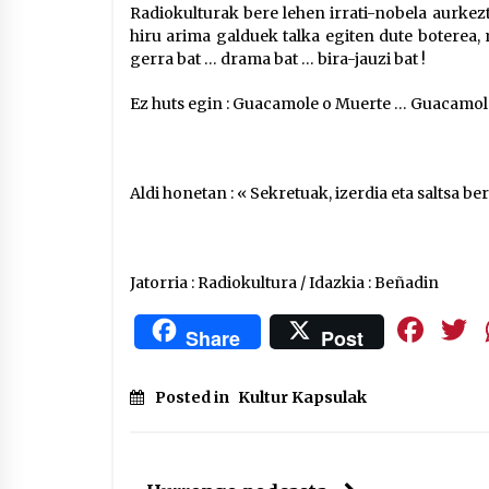
Radiokulturak bere lehen irrati-nobela aurkezt
hiru arima galduek talka egiten dute boterea,
gerra bat … drama bat … bira-jauzi bat !
Ez huts egin : Guacamole o Muerte … Guacamol
Aldi honetan : « Sekretuak, izerdia eta saltsa be
Jatorria : Radiokultura / Idazkia : Beñadin
Fa
Share
Post
Posted in
Kultur Kapsulak