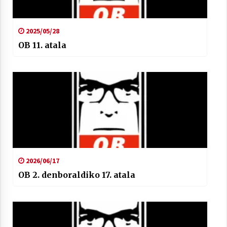
2025/05/28
OB 11. atala
Arrosaren laburpen bideoa Hamaika
Telebistaren eskutik
2021/06/30
2026/06/17
OB 2. denboraldiko 17. atala