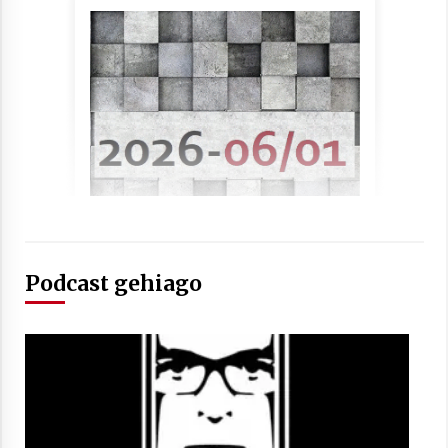
Berria egunkarian elkarrizketa
Arrosaren 20 urteez
2021/07/06
Hala Bedi irratiko Hizpidea saioan
Arrosaren 20 urteez
2021/07/03
Podcast gehiago
Zebrabidearen denboraldi amaiera
EHZtik
2021/07/01