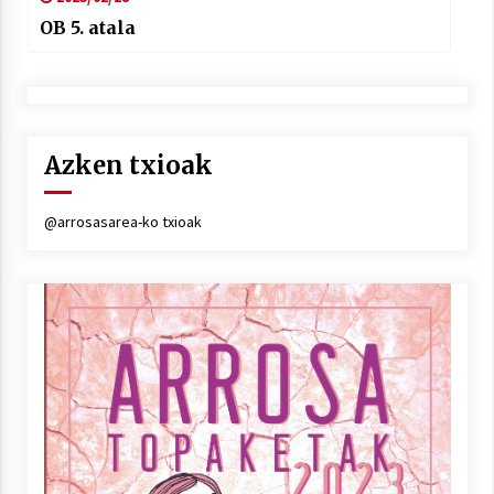
OB 5. atala
Azken txioak
@arrosasarea-ko txioak