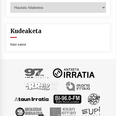
Artxiboa
Kudeaketa
Hasi saioa