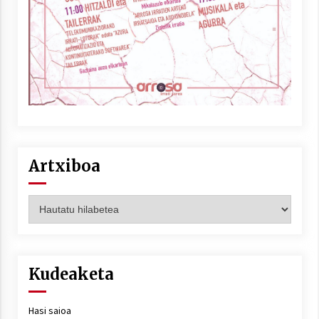
Artxiboa
Artxiboa
Kudeaketa
Hasi saioa