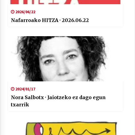
2026/06/22
Nafarroako HITZA · 2026.06.22
2024/01/17
Nora Salbotx · Jaiotzeko ez dago egun
txarrik