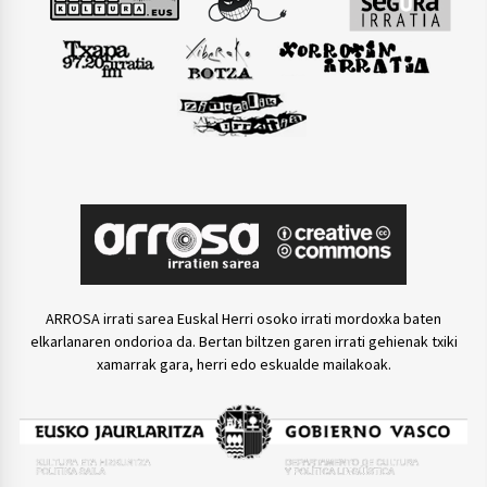
ARROSA irrati sarea Euskal Herri osoko irrati mordoxka baten
elkarlanaren ondorioa da. Bertan biltzen garen irrati gehienak txiki
xamarrak gara, herri edo eskualde mailakoak.