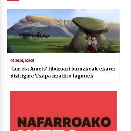
2021/07/01
Arrosaren laburpen bideoa Hamaika
Telebistaren eskutik
2021/06/30
2016/02/05
‘Lur eta Amets’ liburuari buruzkoak ekarri
dizkigute Txapa irratiko lagunek