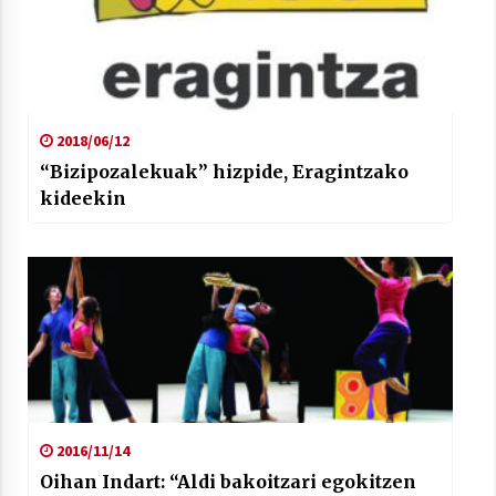
2018/06/12
“Bizipozalekuak” hizpide, Eragintzako
kideekin
2016/11/14
Oihan Indart: “Aldi bakoitzari egokitzen