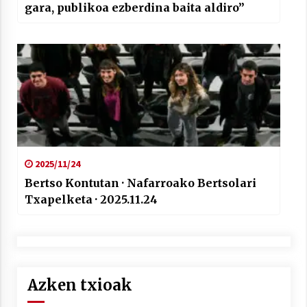
gara, publikoa ezberdina baita aldiro”
2025/11/24
Bertso Kontutan · Nafarroako Bertsolari
Txapelketa · 2025.11.24
Azken txioak