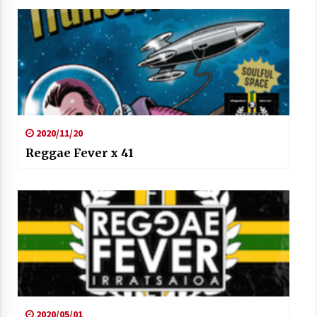
2021/07/01
Arrosaren laburpen bideoa Hamaika
Telebistaren eskutik
2020/11/20
2021/06/30
Reggae Fever x 41
2020/05/01