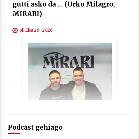
gutti asko da … (Urko Milagro,
MIRARI)
ol. Eka 26 , 2026
Berria egunkarian elkarrizketa
Arrosaren 20 urteez
2021/07/06
Hala Bedi irratiko Hizpidea saioan
Arrosaren 20 urteez
2021/07/03
Zebrabidearen denboraldi amaiera
Podcast gehiago
EHZtik