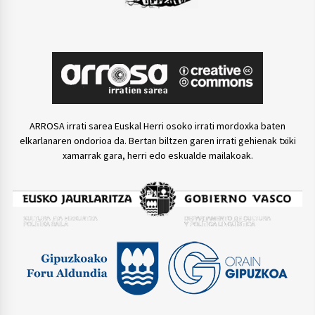
ARROSA irrati sarea Euskal Herri osoko irrati mordoxka baten
elkarlanaren ondorioa da. Bertan biltzen garen irrati gehienak txiki
xamarrak gara, herri edo eskualde mailakoak.