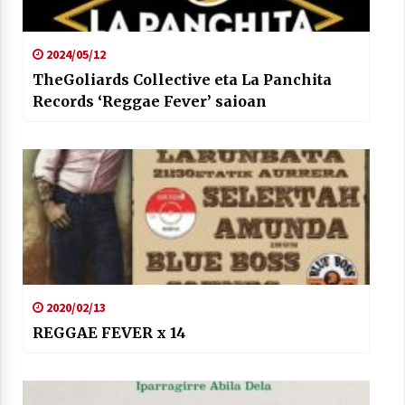
2024/05/12
TheGoliards Collective eta La Panchita
Records ‘Reggae Fever’ saioan
2020/02/13
REGGAE FEVER x 14