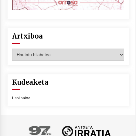
Artxiboa
Artxiboa
Kudeaketa
Hasi saioa