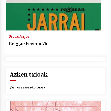
2021/11/26
Reggae Fever x 76
Azken txioak
@arrosasarea-ko txioak