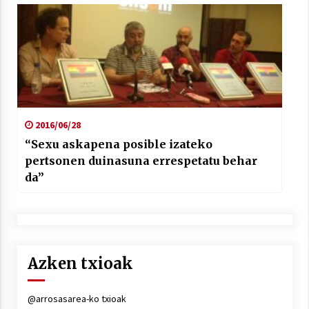
2016/06/28
“Sexu askapena posible izateko
pertsonen duinasuna errespetatu behar
da”
Azken txioak
@arrosasarea-ko txioak