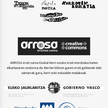
ARROSA irrati sarea Euskal Herri osoko irrati mordoxka baten
elkarlanaren ondorioa da. Bertan biltzen garen irrati gehienak txiki
xamarrak gara, herri edo eskualde mailakoak.