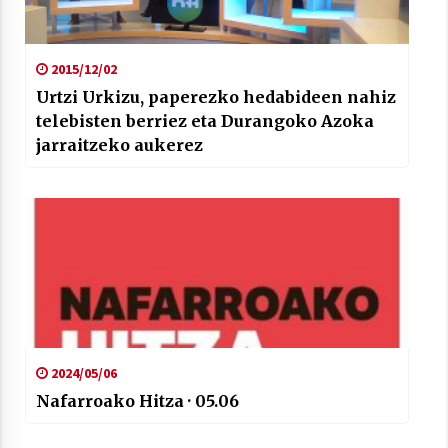
2015/12/02
Urtzi Urkizu, paperezko hedabideen nahiz
telebisten berriez eta Durangoko Azoka
jarraitzeko aukerez
2024/05/06
Nafarroako Hitza · 05.06