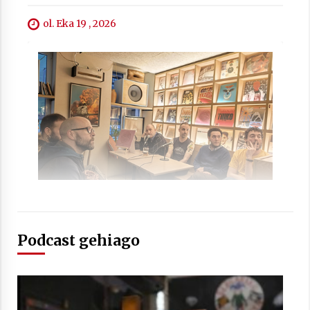
ol. Eka 19 , 2026
Berria egunkarian elkarrizketa
Arrosaren 20 urteez
2021/07/06
Hala Bedi irratiko Hizpidea saioan
Arrosaren 20 urteez
2021/07/03
Podcast gehiago
Zebrabidearen denboraldi amaiera
EHZtik