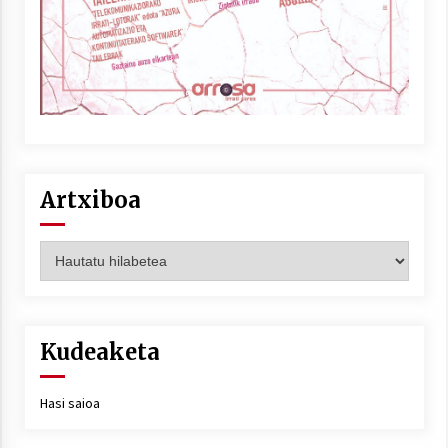
Artxiboa
Artxiboa
Kudeaketa
Hasi saioa