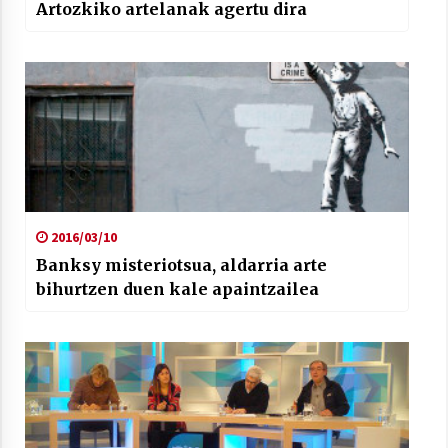
Artozkiko artelanak agertu dira
2016/03/10
Banksy misteriotsua, aldarria arte
bihurtzen duen kale apaintzailea