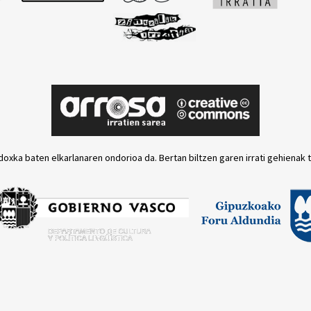
doxka baten elkarlanaren ondorioa da. Bertan biltzen garen irrati gehienak 