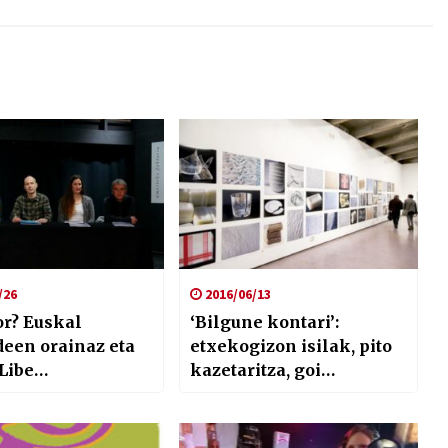
/26
2016/06/13
or? Euskal
‘Bilgune kontari’:
een orainaz eta
etxekogizon isilak, pito
Libe
kazetaritza, goi
zarekin
sukaldaritza eta agenda