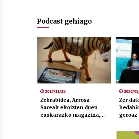
Podcast gehiago
2017/11/15
2022/05
Zebrabidea, Arrosa
Zer dat
Sareak ekoizten duen
hedabid
euskarazko magazina,
geroaz 
berriro ere uhinetan
Mimen
azaroaren 20tik aurrera