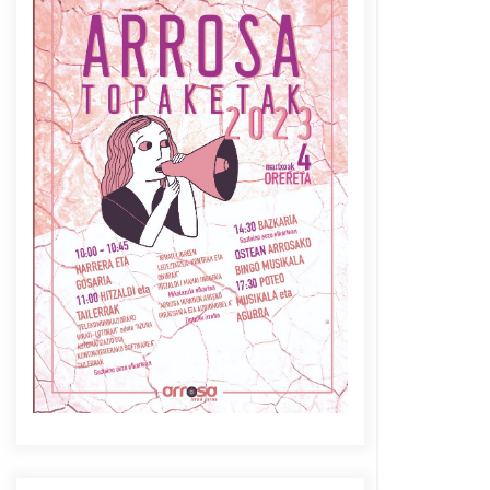
Azaroak 6 Iurretan Arrosa
sarearen IX. topaketak
2021/10/04
Berria egunkarian
elkarrizketa Arrosaren 20
urteez
2021/07/06
Arrosaren laburpen bideoa
Hamaika Telebistaren eskutik
2021/06/30