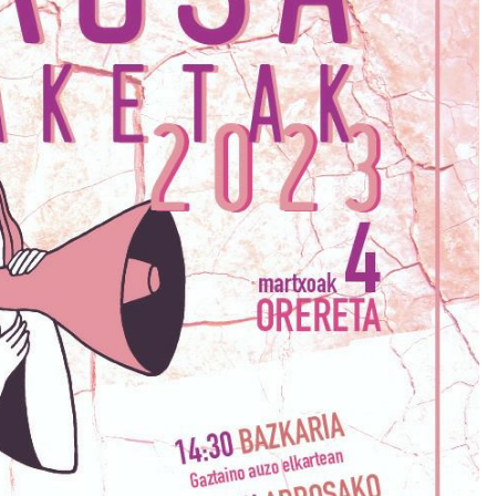
Arrosa sareko IX. topaketak!
2021/10/13
Arrosari buruzko erreportaia
2021/07/16
Zebrabidearen denboraldi
amaiera EHZtik
2021/07/01