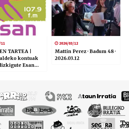
/11
2026/03/12
EN TARTEA |
Mattin Perez · Badum 48 ·
aldeko kontuak
2026.03.12
dizkigute Esan
rratiko lagunek