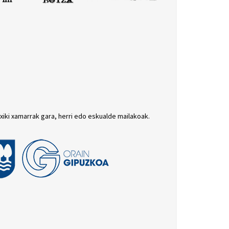
txiki xamarrak gara, herri edo eskualde mailakoak.