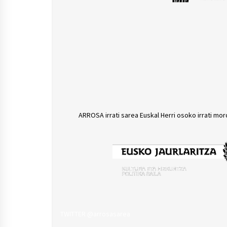
ARROSA irrati sarea Euskal Herri osoko irrati mor
TWITTER @arrosasarea