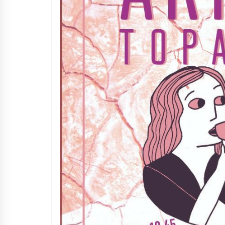
Arrosaren IX. Topaketak –
Mila esker guztioi!
2021/11/11
Segura irratian Arrosaren 20
urteez
2021/07/22
Hala Bedi irratiko Hizpidea
saioan Arrosaren 20 urteez
2021/07/03