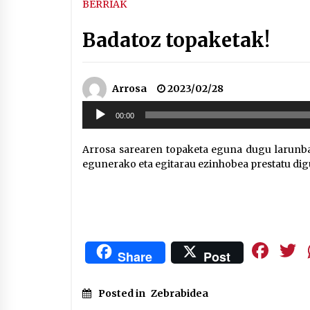
BERRIAK
Badatoz topaketak!
Arrosa
2023/02/28
Soinu
00:00
erreproduzigailua
Arrosa sarearen topaketa eguna dugu larunba
egunerako eta egitarau ezinhobea prestatu digu 
Fa
Share
Post
Posted in
Zebrabidea