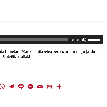
Erabili
00:00
gora/behera
gezi-
ta honetan! Martxoa hilabetea berreskuratu dugu jardunaldi
teklak
Zintzilik irratiak!
bolumena
igotzeko
edo
jaisteko.
cebook
Twitter
WhatsApp
Telegram
Line
Messenger
Email
Gmail
Share