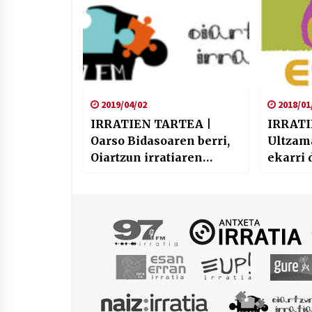
2019/04/02
2018/01
IRRATIEN TARTEA |
IRRATI
Oarso Bidasoaren berri,
Ultzam
Oiartzun irratiaren
ekarri 
eskutik
Erran i