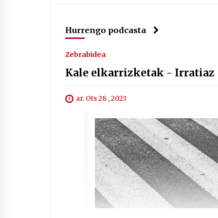
Hurrengo podcasta
Zebrabidea
Kale elkarrizketak - Irratiaz
ar. Ots 28 , 2023