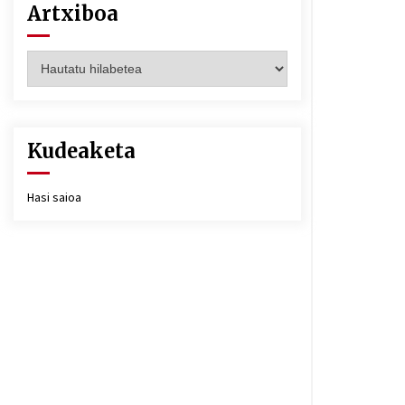
Artxiboa
Artxiboa
Kudeaketa
Hasi saioa