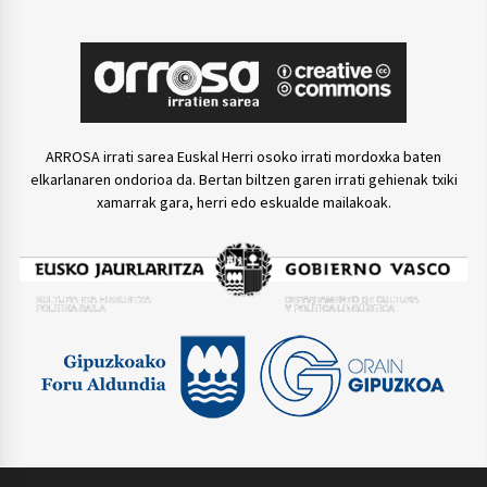
ARROSA irrati sarea Euskal Herri osoko irrati mordoxka baten
elkarlanaren ondorioa da. Bertan biltzen garen irrati gehienak txiki
xamarrak gara, herri edo eskualde mailakoak.