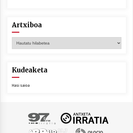
Artxiboa
Artxiboa
Kudeaketa
Hasi saioa