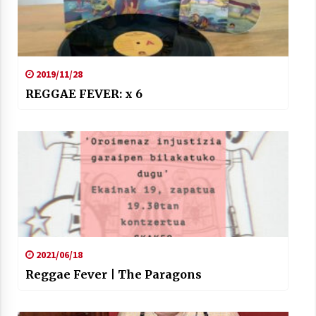
2021/07/01
2019/11/28
REGGAE FEVER: x 6
Arrosaren laburpen bideoa Hamaika
Telebistaren eskutik
2021/06/30
2021/06/18
Reggae Fever | The Paragons