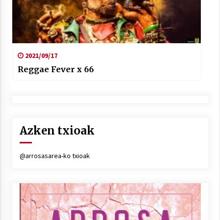
2021/09/17
Reggae Fever x 66
Azken txioak
@arrosasarea-ko txioak