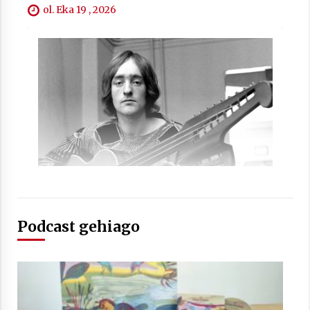
ol. Eka 19 , 2026
Berria egunkarian elkarrizketa
Arrosaren 20 urteez
2021/07/06
Hala Bedi irratiko Hizpidea saioan
Arrosaren 20 urteez
2021/07/03
Podcast gehiago
Zebrabidearen denboraldi amaiera
EHZtik