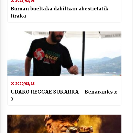
2023/03/03
Buruan bueltaka dabiltzan abestietatik
tiraka
2020/08/13
UDAKO REGGAE SUKARRA – Beñaranks x
7