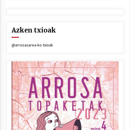
Azken txioak
@arrosasarea-ko txioak