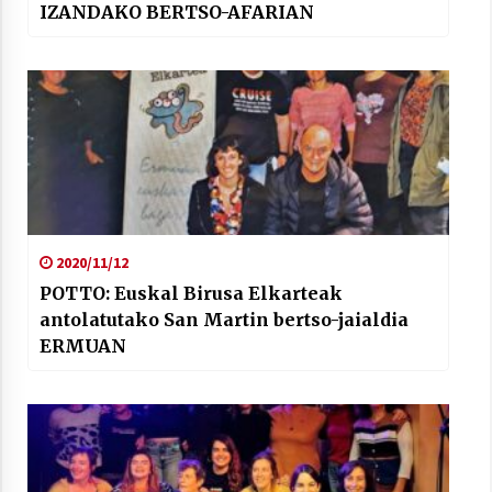
IZANDAKO BERTSO-AFARIAN
2020/11/12
POTTO: Euskal Birusa Elkarteak
antolatutako San Martin bertso-jaialdia
ERMUAN