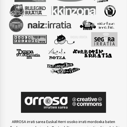
ARROSA irrati sarea Euskal Herri osoko irrati mordoxka baten