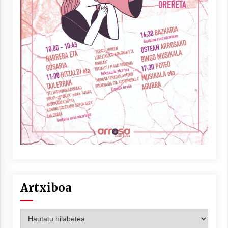
Artxiboa
Artxiboa