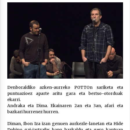
Arrosa sareko IX. topaketak!
2021/10/13
Azaroak 6 Iurretan Arrosa sarearen
IX. topaketak
2021/10/04
Segura irratian Arrosaren 20 urteez
2021/07/22
Denboraldiko azken-aurreko POTTOn sariketa eta
puntuazioez aparte aritu gara eta bertso-otorduak
ekarri.
Andraka eta Dima. Ekainaren 2an eta 3an, afari eta
Arrosari buruzko erreportaia
bazkari hurrenez hurren.
2021/07/16
Diman, Ibon Iza izan genuen aurkezle-lanetan eta Hide
Dohino gai-jartzaile; bapo bazkaldu eta gero kantuan