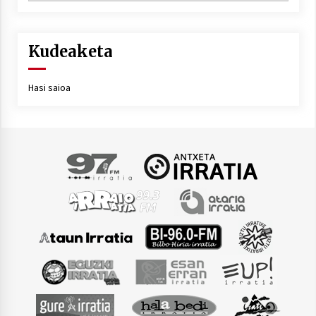
Kudeaketa
Hasi saioa