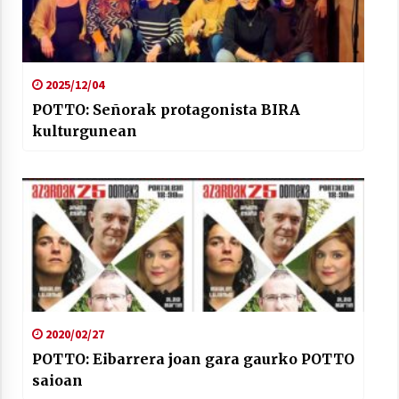
2025/12/04
POTTO: Señorak protagonista BIRA
kulturgunean
2020/02/27
POTTO: Eibarrera joan gara gaurko POTTO
saioan