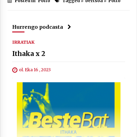
Posted in
Potto
Tagged #
bertsoa
#
Potto
2021/07/01
Hurrengo podcasta
IRRATIAK
Arrosaren laburpen bideoa Hamaika
Ithaka x 2
Telebistaren eskutik
2021/06/30
ol. Eka 16 , 2023