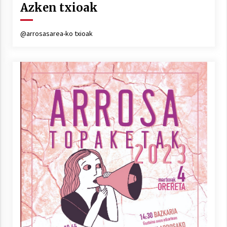
Azken txioak
@arrosasarea-ko txioak