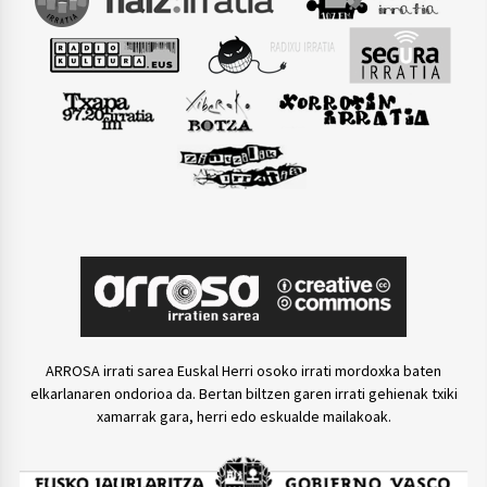
ARROSA irrati sarea Euskal Herri osoko irrati mordoxka baten
elkarlanaren ondorioa da. Bertan biltzen garen irrati gehienak txiki
xamarrak gara, herri edo eskualde mailakoak.