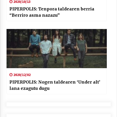
2020/10/13
PIPERPOLIS: Tenpora taldearen berria
“Berriro asma nazazu”
2020/12/02
PIPERPOLIS: Nogen taldearen ‘Under alt’
lana ezagutu dugu