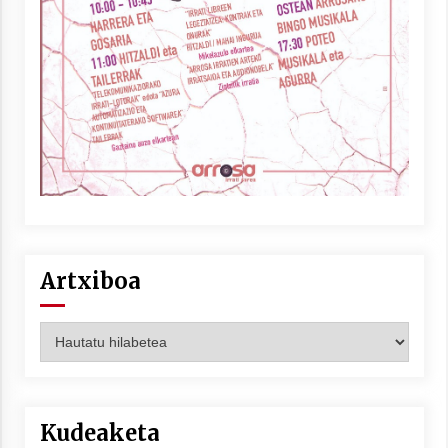
Artxiboa
Artxiboa
Kudeaketa