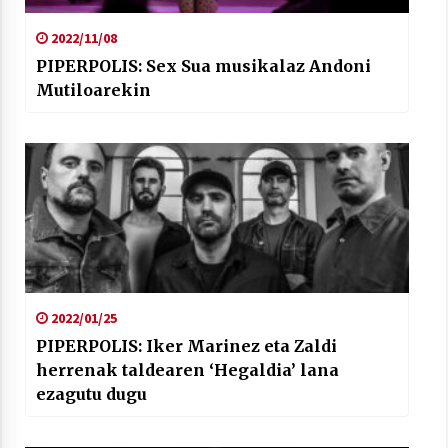
2022/11/08
PIPERPOLIS: Sex Sua musikalaz Andoni
Mutiloarekin
2022/01/25
PIPERPOLIS: Iker Marinez eta Zaldi
herrenak taldearen ‘Hegaldia’ lana
ezagutu dugu