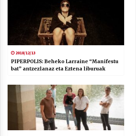
2018/12/13
PIPERPOLIS: Beheko Larraine “Manifestu
bat” antzezlanaz eta Eztena liburuak