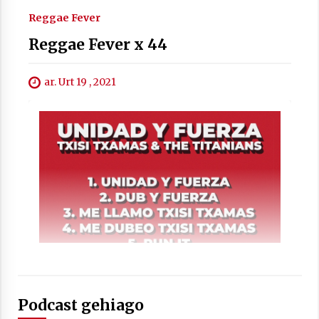
2021/07/01
Reggae Fever
Reggae Fever x 44
ar. Urt 19 , 2021
Arrosaren laburpen bideoa Hamaika
Telebistaren eskutik
2021/06/30
Podcast gehiago