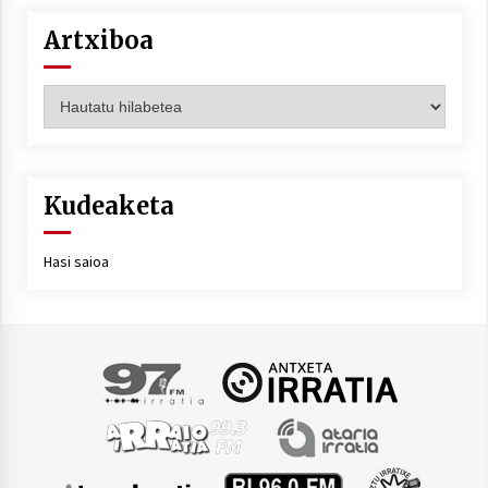
Artxiboa
Artxiboa
Kudeaketa
Hasi saioa