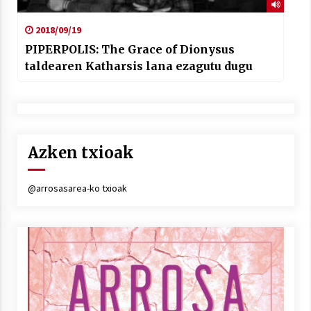
2018/09/19
PIPERPOLIS: The Grace of Dionysus
taldearen Katharsis lana ezagutu dugu
Azken txioak
@arrosasarea-ko txioak