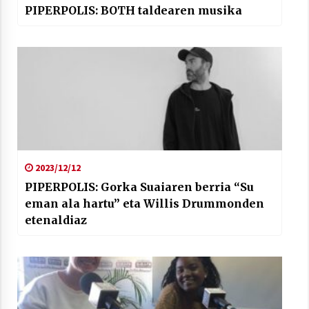
PIPERPOLIS: BOTH taldearen musika
2023/12/12
PIPERPOLIS: Gorka Suaiaren berria “Su
eman ala hartu” eta Willis Drummonden
etenaldiaz