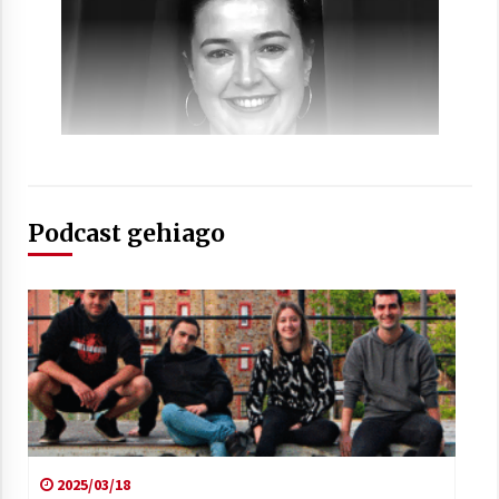
Arrosaren laburpen bideoa Hamaika
Telebistaren eskutik
2021/06/30
Podcast gehiago
2025/03/18