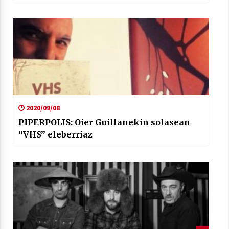
2020/09/08
PIPERPOLIS: Oier Guillanekin solasean
“VHS” eleberriaz