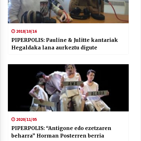
2018/10/16
PIPERPOLIS: Pauline & Julitte kantariak
Hegaldaka lana aurkeztu digute
2020/11/05
PIPERPOLIS: “Antigone edo ezetzaren
beharra” Horman Posterren berria