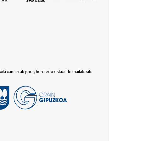
txiki xamarrak gara, herri edo eskualde mailakoak.