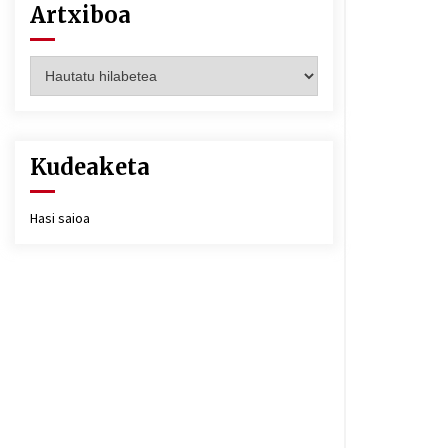
Artxiboa
Artxiboa
Kudeaketa
Hasi saioa