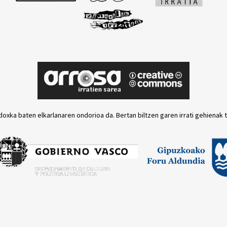
doxka baten elkarlanaren ondorioa da. Bertan biltzen garen irrati gehienak 