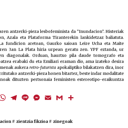
gezi-
teklak
bolumena
igotzeko
edo
n antzerki-pieza lesbofeminista da “Inundacion”. Histeriak
jaisteko.
n, Azala eta Plataforma Tiranterekin lankidetzaz baliatuta.
La fundicion aretoan, Gaurko saioan Leire Ucha eta Maite
aren 3an La Plata hiria urpean geratu zen. YPF eztanda, ur
ten diagonalak. Orduan, haurtxo pila daude tomografo eta
batzea erabaki du eta Emiliari eraman dio, ama izateko desira
damenak aukera
retro-futurista
apokaliptiko bilakatzen dira, inor
arritutako antzerki-pieza honen bitartez, beste indar modalitate
inoak dituzten pertsonaia feministen estereotipo-eraikuntza
cebook
Twitter
WhatsApp
Telegram
Line
Messenger
Email
Gmail
Share
acion
#
zientzia fikzioa
#
zinegoak