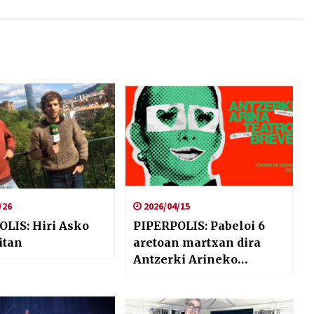
/26
2026/04/15
LIS: Hiri Asko
PIPERPOLIS: Pabeloi 6
itan
aretoan martxan dira
Antzerki Arineko
jaldunaldiak