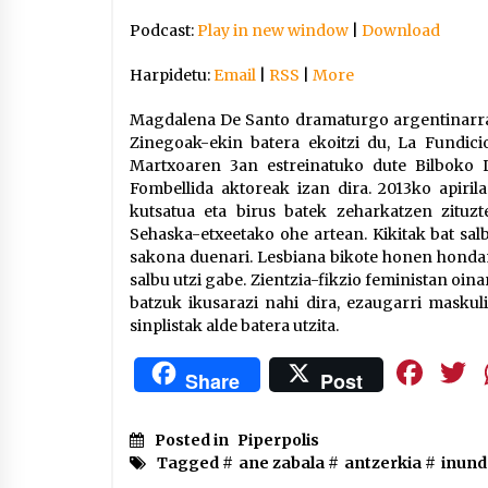
Podcast:
Play in new window
|
Download
Harpidetu:
Email
|
RSS
|
More
Magdalena De Santo dramaturgo argentinarrare
Zinegoak-ekin batera ekoitzi du, La Fundicio
Martxoaren 3an estreinatuko dute Bilboko 
Fombellida aktoreak izan dira. 2013ko apiril
kutsatua eta birus batek zeharkatzen zituz
Sehaska-etxeetako ohe artean. Kikitak bat sal
sakona duenari. Lesbiana bikote honen hon
salbu utzi gabe. Zientzia-fikzio feministan oin
batzuk ikusarazi nahi dira, ezaugarri maskul
sinplistak alde batera utzita.
Fa
Share
Post
Posted in
Piperpolis
Tagged #
ane zabala
#
antzerkia
#
inund