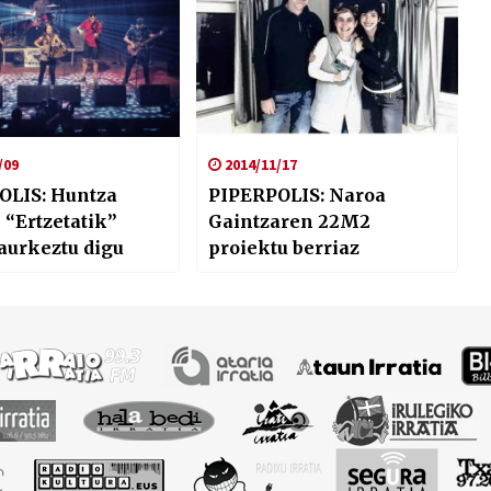
/09
2014/11/17
OLIS: Huntza
PIPERPOLIS: Naroa
 “Ertzetatik”
Gaintzaren 22M2
aurkeztu digu
proiektu berriaz