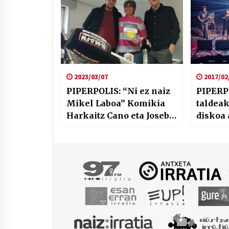
2023/03/07
2017/02
PIPERPOLIS: “Ni ez naiz
PIPERP
Mikel Laboa” Komikia
taldeak
Harkaitz Cano eta Joseba
diskoa 
Larratxerekin