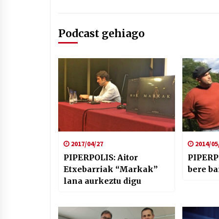
Podcast gehiago
2017/04/27
2014/05
PIPERPOLIS: Aitor
PIPERPO
Etxebarriak “Markak”
bere ba
lana aurkeztu digu