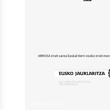
ARROSA irrati sarea Euskal Herri osoko irrati mor
TWITTER @arrosasarea