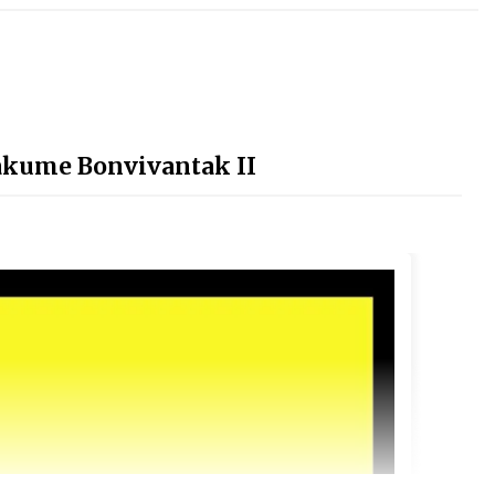
akume Bonvivantak II