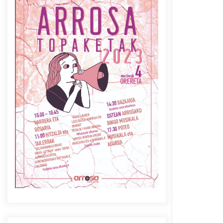
Azaroak 6 Iurretan Arrosa
sarearen IX. topaketak
2021/10/04
Berria egunkarian
elkarrizketa Arrosaren 20
urteez
2021/07/06
Arrosaren laburpen bideoa
Hamaika Telebistaren eskutik
2021/06/30