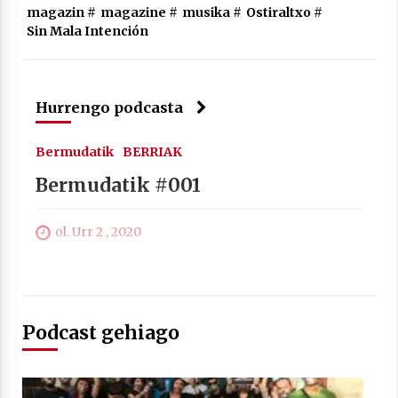
magazin
#
magazine
#
musika
#
Ostiraltxo
#
Sin Mala Intención
Berria egunkarian elkarrizketa
Arrosaren 20 urteez
Hurrengo podcasta
2021/07/06
Bermudatik
BERRIAK
Hala Bedi irratiko Hizpidea saioan
Bermudatik #001
Arrosaren 20 urteez
2021/07/03
ol. Urr 2 , 2020
Podcast gehiago
Zebrabidearen denboraldi amaiera
EHZtik
2021/07/01