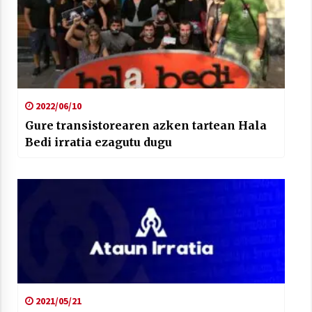
Arrosaren laburpen bideoa Hamaika
2022/06/10
Telebistaren eskutik
2021/06/30
Gure transistorearen azken tartean Hala
Bedi irratia ezagutu dugu
2021/05/21