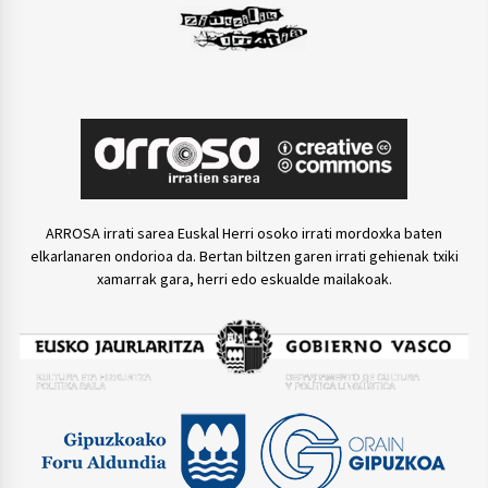
ARROSA irrati sarea Euskal Herri osoko irrati mordoxka baten
elkarlanaren ondorioa da. Bertan biltzen garen irrati gehienak txiki
xamarrak gara, herri edo eskualde mailakoak.