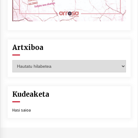
Artxiboa
Artxiboa
Kudeaketa
Hasi saioa