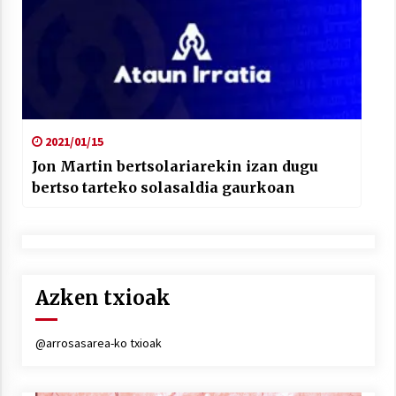
2021/01/15
Jon Martin bertsolariarekin izan dugu
bertso tarteko solasaldia gaurkoan
Azken txioak
@arrosasarea-ko txioak