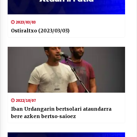
2023/03/03
Ostiraltxo (2023/03/03)
2022/10/07
Iban Urdangarin bertsolari ataundarra
bere azken bertso-saioez