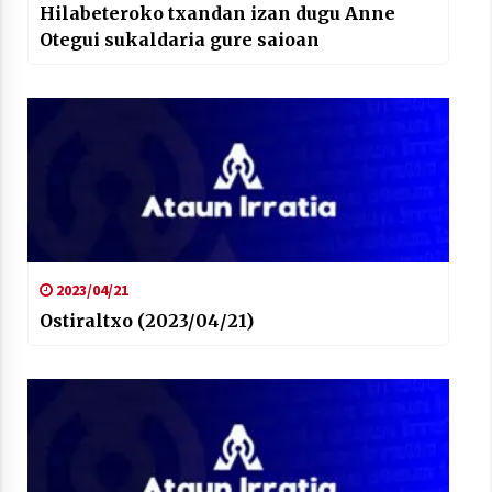
Hilabeteroko txandan izan dugu Anne
Otegui sukaldaria gure saioan
2023/04/21
Ostiraltxo (2023/04/21)