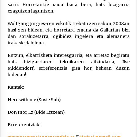
sarri. Horretantxe iaioa baita bera, hats bizigarria
ezagutzen laguntzen.
Wolfgang Jurgies-ren eskutik trebatu zen sakon, 2008an
hasi zen bidean, eta horretara emana da Gallartan bizi
Berria egunkarian elkarrizketa
dan soraluzetarra, ogibidez ingelera eta alemanera
Arrosaren 20 urteez
irakasle dabilena.
2021/07/06
Entzun, elkarrizketa interesgarria, eta arretaz begiratu
hats bizigarriaren teknikaren aitzindaria, Ilse
Hala Bedi irratiko Hizpidea saioan
Middendorf, erreferentzia gisa hor behean duzun
Arrosaren 20 urteez
bideoan!
2021/07/03
Kantak:
Here with me (Susie Suh)
Don Inor Ez (Bide Ertzean)
Zebrabidearen denboraldi amaiera
Erreferentziak :
EHZtik