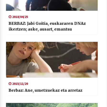
2018/04/25
BERBAZ: Jabi Goitia, euskararen DNAz
ikertzen; aske, ausart, emantsu
2015/11/20
Berbaz: Ane, umetxuekaz eta arretaz