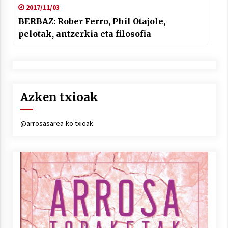
2017/11/03
BERBAZ: Rober Ferro, Phil Otajole,
pelotak, antzerkia eta filosofia
Azken txioak
@arrosasarea-ko txioak