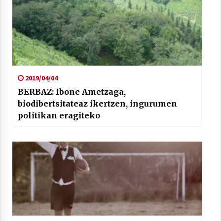
2019/04/04
BERBAZ: Ibone Ametzaga,
biodibertsitateaz ikertzen, ingurumen
politikan eragiteko