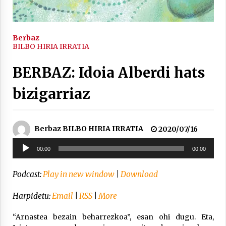
inguruko tailerraren audioa
2021/11/25
Berbaz
BILBO HIRIA IRRATIA
BERBAZ: Idoia Alberdi hats
Mahai-ingurua: irratia, podcastak
bizigarriaz
eta ondoren zer?
2021/11/12
Berbaz BILBO HIRIA IRRATIA
2020/07/16
Soinu
00:00
00:00
erreproduzigailua
Podcast:
Play in new window
|
Download
Arrosaren IX. Topaketak – Mila
esker guztioi!
Harpidetu:
Email
|
RSS
|
More
2021/11/11
“Arnastea bezain beharrezkoa”, esan ohi dugu. Eta,