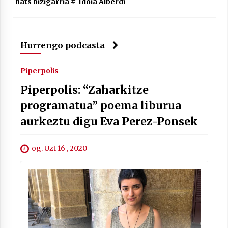
hats bizigarria
#
Idoia Alberdi
Hurrengo podcasta
Piperpolis
Piperpolis: “Zaharkitze
programatua” poema liburua
aurkeztu digu Eva Perez-Ponsek
og. Uzt 16 , 2020