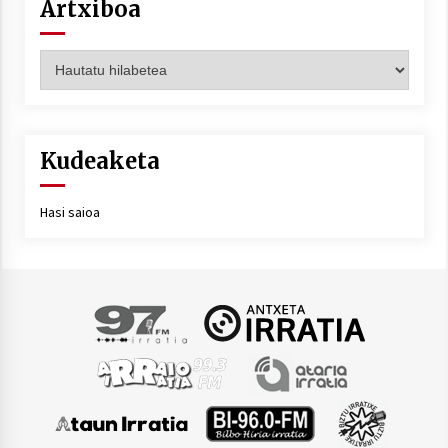
Artxiboa
Artxiboa
Kudeaketa
Hasi saioa