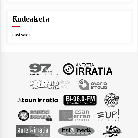
Kudeaketa
Hasi saioa