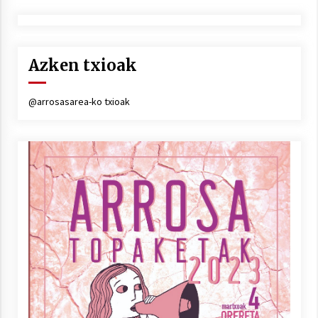
Azken txioak
@arrosasarea-ko txioak