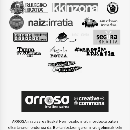
ARROSA irrati sarea Euskal Herri osoko irrati mordoxka baten
elkarlanaren ondorioa da. Bertan biltzen garen irrati gehienak txiki