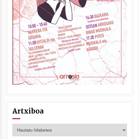
Artxiboa
Artxiboa