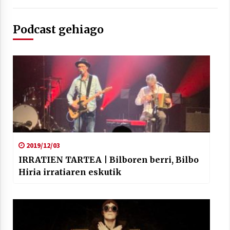
Podcast gehiago
Arrosaren laburpen bideoa Hamaika
Telebistaren eskutik
2021/06/30
2019/12/03
IRRATIEN TARTEA | Bilboren berri, Bilbo
Hiria irratiaren eskutik