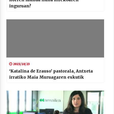
inguruan?
2015/10/23
‘Katalina de Erauso’ pastorala, Antxeta
irratiko Maia Muruagaren eskutik