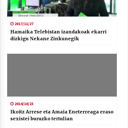
2017/11/27
Hamaika Telebistan izandakoak ekarri
dizkigu Nekane Zinkunegik
2014/10/23
Ikoitz Arrese eta Amaia Eneterreaga eraso
sexistei buruzko tertulian