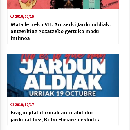
2016/02/15
Matadeixeko VII. Antzerki Jardunaldiak:
antzerkiaz gozatzeko gertuko modu
intimoa
2019/10/17
Eragin plataformak antolatutako
jardunaldiez, Bilbo Hiriaren eskutik