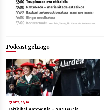
Arrosaren laburpen bideoa Hamaika
Telebistaren eskutik
2021/06/30
Podcast gehiago
2023/09/20
Jaizkibel Konpainia – Ane Garcia