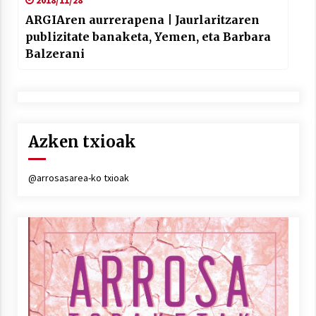
2018/11/28
ARGIAren aurrerapena | Jaurlaritzaren
publizitate banaketa, Yemen, eta Barbara
Balzerani
Azken txioak
@arrosasarea-ko txioak