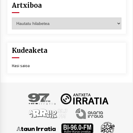
Artxiboa
Artxiboa
Kudeaketa
Hasi saioa