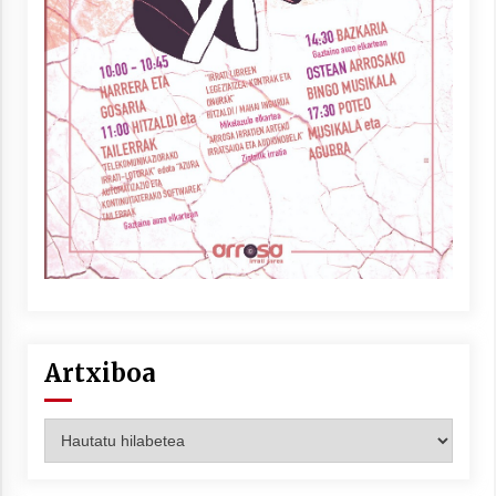
Artxiboa
Artxiboa