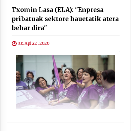
Txomin Lasa (ELA): "Enpresa
pribatuak sektore hauetatik atera
behar dira"
Berria egunkarian elkarrizketa
Arrosaren 20 urteez
2021/07/06
az. Api 22 , 2020
Hala Bedi irratiko Hizpidea saioan
Arrosaren 20 urteez
2021/07/03
Zebrabidearen denboraldi amaiera
EHZtik
2021/07/01