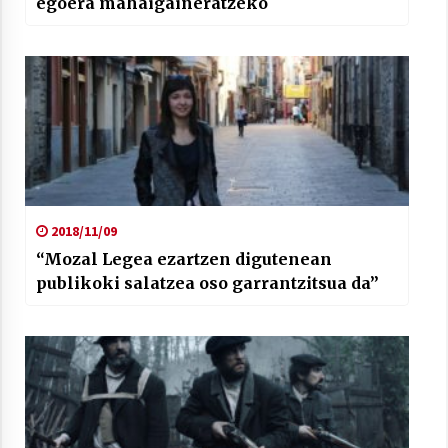
egoera mahaigaineratzeko
2018/11/09
“Mozal Legea ezartzen digutenean
publikoki salatzea oso garrantzitsua da”