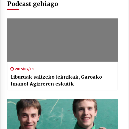
Podcast gehiago
Arrosaren laburpen bideoa Hamaika
Telebistaren eskutik
2021/06/30
2015/02/13
Liburuak saltzeko teknikak, Garoako
Imanol Agirreren eskutik