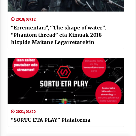
2018/03/12
“Errementari”, “The shape of water”,
“Phantom thread” eta Kimuak 2018
hizpide Maitane Legarretarekin
2021/01/20
“SORTU ETA PLAY” Plataforma