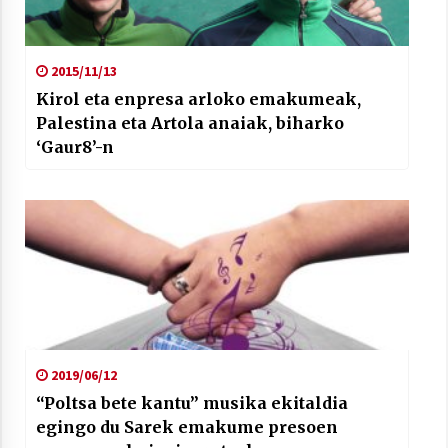
2015/11/13
Kirol eta enpresa arloko emakumeak,
Palestina eta Artola anaiak, biharko
‘Gaur8’-n
2019/06/12
“Poltsa bete kantu” musika ekitaldia
egingo du Sarek emakume presoen