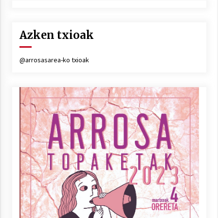
Azken txioak
@arrosasarea-ko txioak