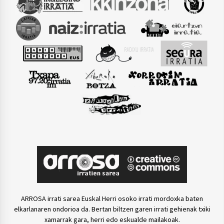
ARROSA irrati sarea Euskal Herri osoko irrati mordoxka baten
elkarlanaren ondorioa da. Bertan biltzen garen irrati gehienak txiki
xamarrak gara, herri edo eskualde mailakoak.