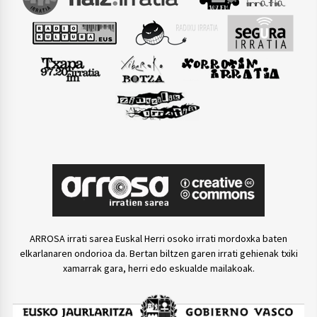
ARROSA irrati sarea Euskal Herri osoko irrati mordoxka baten
elkarlanaren ondorioa da. Bertan biltzen garen irrati gehienak txiki
xamarrak gara, herri edo eskualde mailakoak.