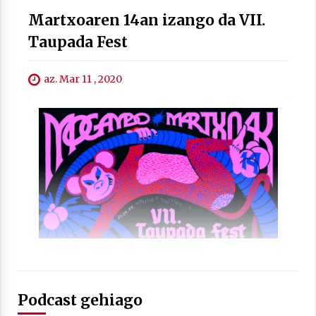
2021/07/01
Martxoaren 14an izango da VII.
Taupada Fest
az. Mar 11 , 2020
Arrosaren laburpen bideoa Hamaika
Telebistaren eskutik
2021/06/30
Podcast gehiago