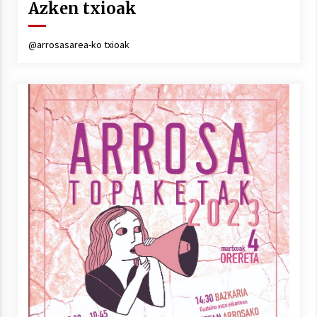
Azken txioak
@arrosasarea-ko txioak