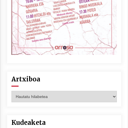
Artxiboa
Artxiboa
Kudeaketa