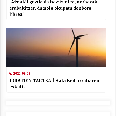
“Aisialdi guztia da hezitzailea, norberak
erabakitzen du nola okupatu denbora
librea”
2022/09/28
IRRATIEN TARTEA | Hala Bedi irratiaren
eskutik