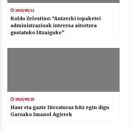
2015/05/11
Koldo Zelestino: “Antzerki topaketei
administrazioak interesa aitortzea
gustatuko litzaiguke”
2015/09/25
Haur eta gazte literaturaz hitz egin digu
Garoako Imanol Agirrek