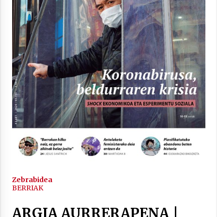
inguruko tailerraren audioa
2021/11/25
Mahai-ingurua: irratia, podcastak
eta ondoren zer?
2021/11/12
Arrosaren IX. Topaketak – Mila
Zebrabidea
esker guztioi!
BERRIAK
2021/11/11
ARGIA AURRERAPENA |