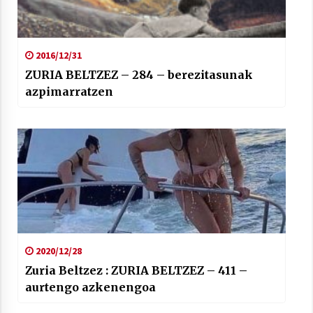
2016/12/31
ZURIA BELTZEZ – 284 – berezitasunak
azpimarratzen
2020/12/28
Zuria Beltzez : ZURIA BELTZEZ – 411 –
aurtengo azkenengoa