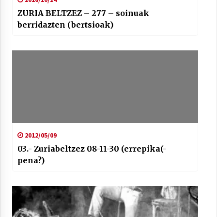
ZURIA BELTZEZ – 277 – soinuak
berridazten (bertsioak)
2012/05/09
03.- Zuriabeltzez 08-11-30 (errepika(-
pena?)