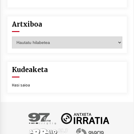
Artxiboa
Artxiboa
Kudeaketa
Hasi saioa