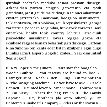
Arrosa sareko IX. topaketak!
ipurdiak epeltzeko moduko sesioa prestatu dizuegu.
2021/10/13
Azkenaldian pairatu ditugun gaixotasun eta ajeak
gaindituta, prest gaude maite ditugun soinuei oihartzuna
ematen jarraitzeko. Gaurkoan, boogaloo instrumental,
Azaroak 6 Iurretan Arrosa sarearen
folk antifaxista, R&B biblikoa, soul krepuskularra, garage
IX. topaketak
zaratatsua, popcorn sorgindua, funk-rock zorrotza, soul
enpatikoa, honky tonk country lohitsua, afro-funk
2021/10/04
psikodeliko musulmana, lovers reggae goxoa eta
skinhead reggae leunari belarriak jarri dizkiegu. Tartean
Nina Simone-ren kanta eder baten itzulpena egin dugu
Segura irratian Arrosaren 20 urteez
(hunkigarria!). Espero gogoko izatea… Segi osasuntsu!
2021/07/22
Segi gogor!
0- Ray Lopez & the Juniors – Can’t stop the boogaloo 1-
Woodie Guthrie – You fascists are bound to lose 2-
Grainger Hunt – Noah 3- Ben E. King – On the horizon
4- The Swinging Machine – Do you have to ask 5- Carole
Arrosari buruzko erreportaia
Bennett – Haunted lover 6- Nina Simone – Four women
2021/07/16
7- Kin Vassy – That’s the bag I’m in 8- The Family
Daptone – Hey brothers (do onto others) 9- Dr.
Bontempi’s Snake Oil Company – Riders on the storm 10-