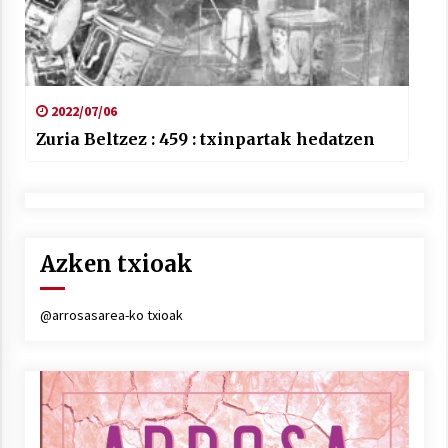
2022/07/06
Zuria Beltzez : 459 : txinpartak hedatzen
Azken txioak
@arrosasarea-ko txioak