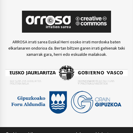
ARROSA irrati sarea Euskal Herri osoko irrati mordoxka baten
elkarlanaren ondorioa da. Bertan biltzen garen irrati gehienak txiki
xamarrak gara, herri edo eskualde mailakoak.