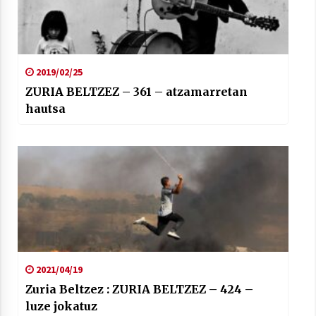
2019/02/25
ZURIA BELTZEZ – 361 – atzamarretan
hautsa
2021/04/19
Zuria Beltzez : ZURIA BELTZEZ – 424 –
luze jokatuz