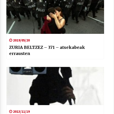
2021/07/01
Arrosaren laburpen bideoa Hamaika
2019/05/20
Telebistaren eskutik
ZURIA BELTZEZ – 371 – atsekabeak
2021/06/30
errausten
2013/11/19