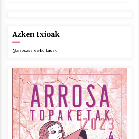
Azken txioak
@arrosasarea-ko txioak