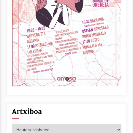
Artxiboa
Artxiboa