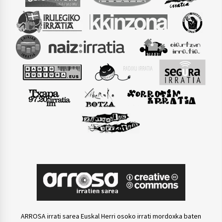
ARROSA irrati sarea Euskal Herri osoko irrati mordoxka baten