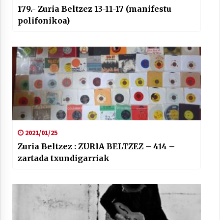
179.- Zuria Beltzez 13-11-17 (manifestu
polifonikoa)
2021/01/25
Zuria Beltzez : ZURIA BELTZEZ – 414 –
zartada txundigarriak