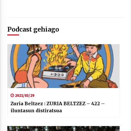
Podcast gehiago
Berria egunkarian elkarrizketa
Arrosaren 20 urteez
2021/07/06
Hala Bedi irratiko Hizpidea saioan
Arrosaren 20 urteez
2021/07/03
2021/03/29
Zuria Beltzez : ZURIA BELTZEZ – 422 –
iluntasun distiratsua
Zebrabidearen denboraldi amaiera
EHZtik