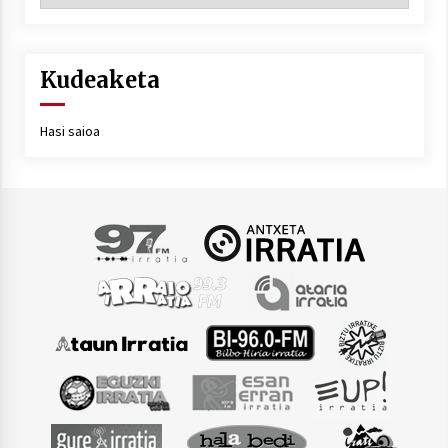
Kudeaketa
Hasi saioa