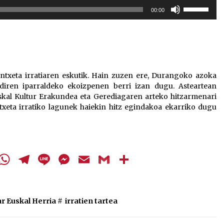
Erabili
00:00
gora/behera
gezi-
teklak
bolumena
igotzeko
edo
 Antxeta irratiaren eskutik. Hain zuzen ere, Durangoko azoka
jaisteko.
diren iparraldeko ekoizpenen berri izan dugu. Asteartean
kal Kultur Erakundea eta Gerediagaren arteko hitzarmenari
ntxeta irratiko lagunek haiekin hitz egindakoa ekarriko dugu
cebook
Twitter
WhatsApp
Telegram
Line
Messenger
Email
Gmail
Share
ar Euskal Herria
#
irratien tartea