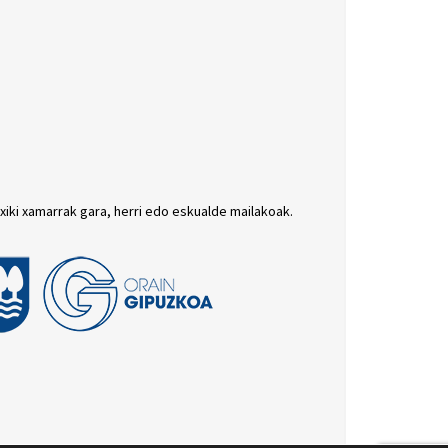
txiki xamarrak gara, herri edo eskualde mailakoak.