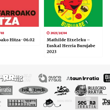
/03
2023/10/04
ako Hitza · 06.02
Mathilde Etxeleku –
Euskal Herria Burujabe
2023