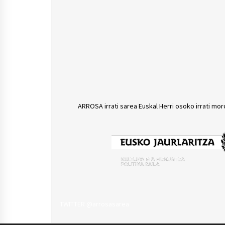
ARROSA irrati sarea Euskal Herri osoko irrati mor
TWITTER @arrosasarea