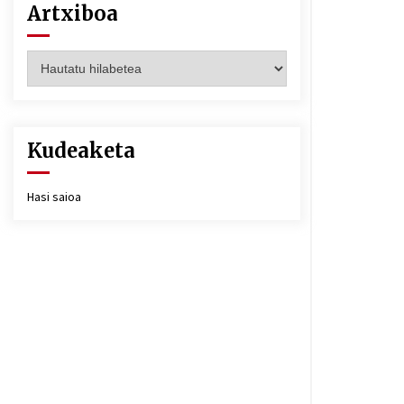
Artxiboa
Artxiboa
Kudeaketa
Hasi saioa