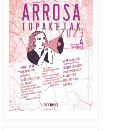
Azaroak 6 Iurretan Arrosa
sarearen IX. topaketak
2021/10/04
Berria egunkarian
elkarrizketa Arrosaren 20
urteez
2021/07/06
Arrosaren laburpen bideoa
Hamaika Telebistaren eskutik
2021/06/30