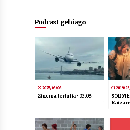
Podcast gehiago
2025/03/06
2019/03
Zinema tertulia · 03.05
SORME
Katzare