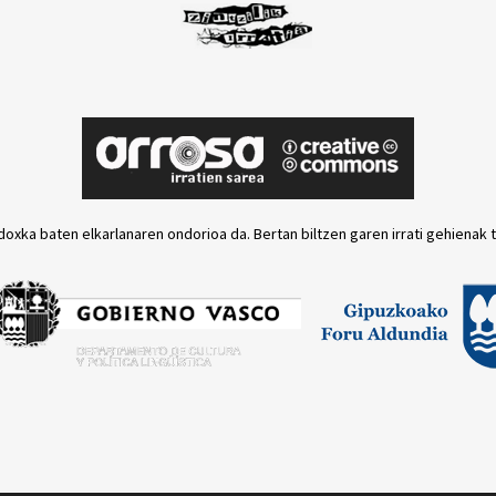
doxka baten elkarlanaren ondorioa da. Bertan biltzen garen irrati gehienak 