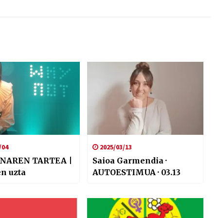
/04
2025/03/13
NAREN TARTEA |
Saioa Garmendia ·
n uzta
AUTOESTIMUA · 03.13