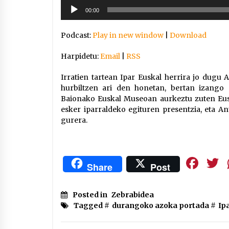
Soinu
00:00
erreproduzigailua
Podcast:
Play in new window
|
Download
Harpidetu:
Email
|
RSS
Irratien tartean Ipar Euskal herrira jo dugu
hurbiltzen ari den honetan, bertan izango 
Baionako Euskal Museoan aurkeztu zuten Eus
esker iparraldeko egituren presentzia, eta A
gurera.
Fa
Share
Post
Posted in
Zebrabidea
Tagged #
durangoko azoka portada
#
Ip