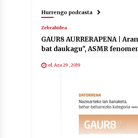
Hurrengo podcasta
Zebrabidea
GAUR8 AURRERAPENA | Arantx
bat daukagu", ASMR fenomeno
ol. Aza 29 , 2019