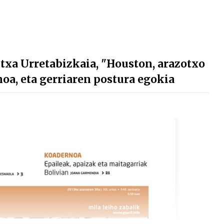
a Urretabizkaia, "Houston, arazotxo
a, eta gerriaren postura egokia