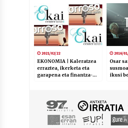
profesionalak
Fermin
2021/02/22
2016/01
EKONOMIA | Kaleratzea
Osar sa
erraztea, ikerketa eta
susmoa
garapena eta finantza-
ikusi b
gastuak
telesai