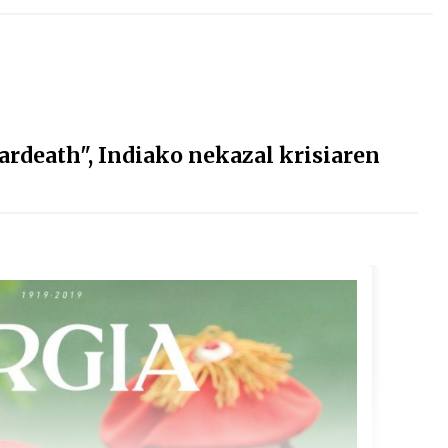
death", Indiako nekazal krisiaren