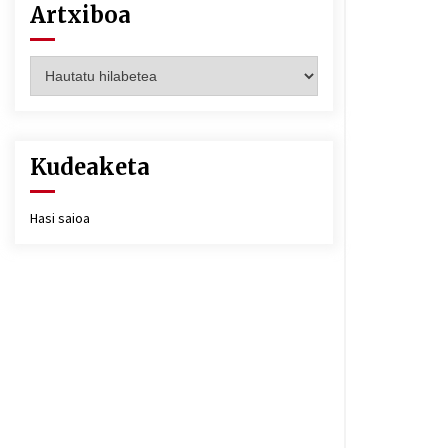
Artxiboa
Artxiboa
Kudeaketa
Hasi saioa