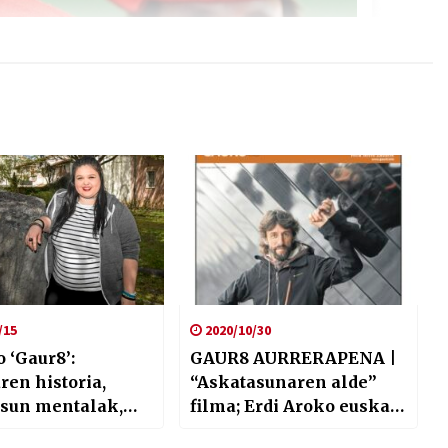
/15
2020/10/30
 ‘Gaur8’:
GAUR8 AURRERAPENA |
en historia,
“Askatasunaren alde”
asun mentalak,
filma; Erdi Aroko euskal
ia eta San
emakumeek janzten