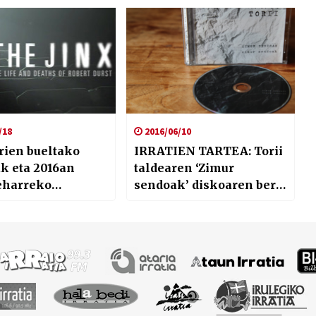
etako kartelak
zituzten burukoak; eta
Aingeru Mayor
/18
2016/06/10
rien bueltako
IRRATIEN TARTEA: Torii
k eta 2016an
taldearen ‘Zimur
eharreko
sendoak’ diskoaren berri
lak
ekarri dugu Antxetatik