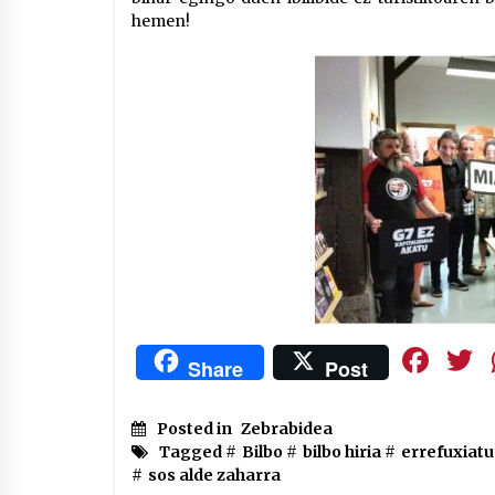
hemen!
Fa
Share
Post
Posted in
Zebrabidea
Tagged #
Bilbo
#
bilbo hiria
#
errefuxiat
#
sos alde zaharra