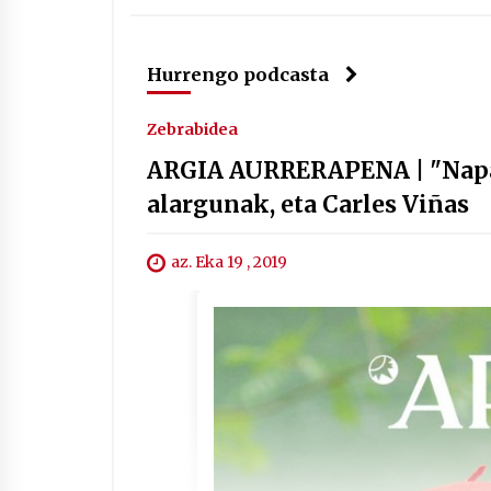
Hurrengo podcasta
Zebrabidea
ARGIA AURRERAPENA | "Napar
alargunak, eta Carles Viñas
az. Eka 19 , 2019