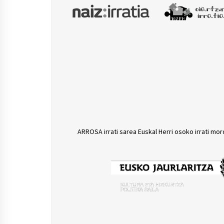
ARROSA irrati sarea Euskal Herri osoko irrati mor