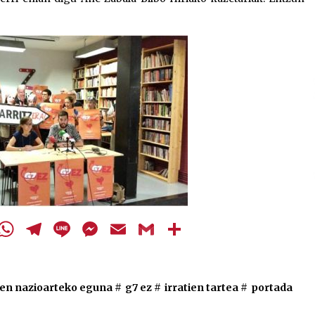
cebook
Twitter
WhatsApp
Telegram
Line
Messenger
Email
Gmail
Share
uen nazioarteko eguna
#
g7 ez
#
irratien tartea
#
portada