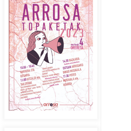
Azaroak 6 Iurretan Arrosa
sarearen IX. topaketak
2021/10/04
Berria egunkarian
elkarrizketa Arrosaren 20
urteez
2021/07/06
Arrosaren laburpen bideoa
Hamaika Telebistaren eskutik
2021/06/30