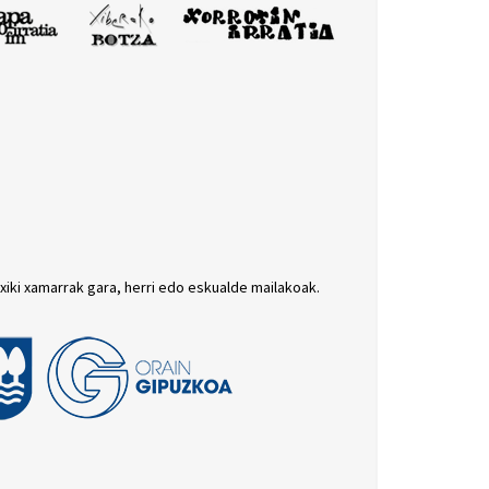
txiki xamarrak gara, herri edo eskualde mailakoak.