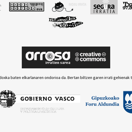
doxka baten elkarlanaren ondorioa da. Bertan biltzen garen irrati gehienak 