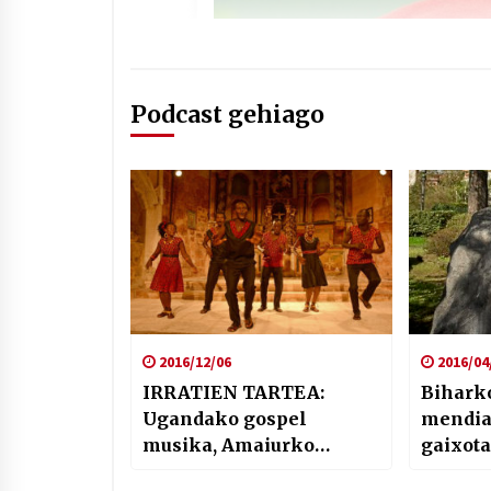
Podcast gehiago
2016/12/06
2016/04
IRRATIEN TARTEA:
Biharko
Ugandako gospel
mendiar
musika, Amaiurko
gaixot
gaztelua eta pilotari
lodifob