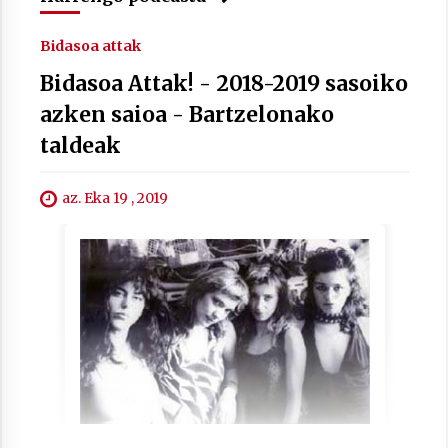
2021/07/01
Bidasoa attak
Bidasoa Attak! - 2018-2019 sasoiko
azken saioa - Bartzelonako
taldeak
Arrosaren laburpen bideoa Hamaika
Telebistaren eskutik
az. Eka 19 , 2019
2021/06/30