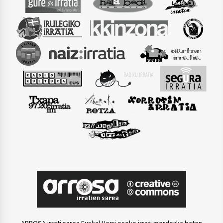
ARROSA irrati sarea Euskal Herri osoko irrati mordoxka baten