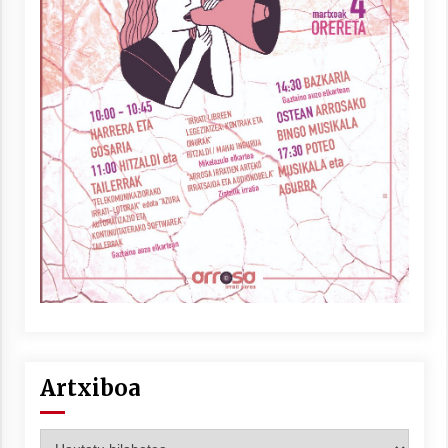
Artxiboa
Artxiboa