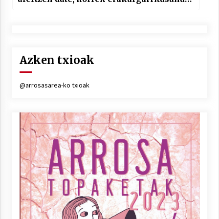
du”
Azken txioak
@arrosasarea-ko txioak