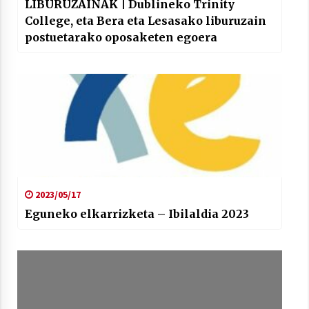
LIBURUZAINAK | Dublineko Trinity
College, eta Bera eta Lesasako liburuzain
postuetarako oposaketen egoera
2023/05/17
Eguneko elkarrizketa – Ibilaldia 2023