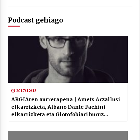
Podcast gehiago
2017/12/13
ARGIAren aurrerapena | Amets Arzallusi
elkarrizketa, Albano Dante Fachini
elkarrizketa eta Glotofobiari buruz
Philippe Blanchetekin hitz egindakoak
ekarri dizkigu Estitxu Eizagirrek