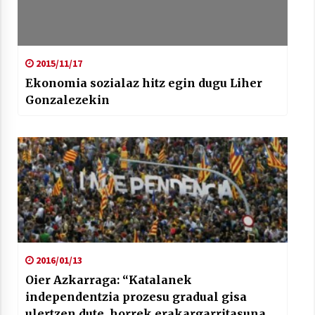
2015/11/17
Ekonomia sozialaz hitz egin dugu Liher
Gonzalezekin
2016/01/13
Oier Azkarraga: “Katalanek
independentzia prozesu gradual gisa
ulertzen dute, horrek erakargarritasuna