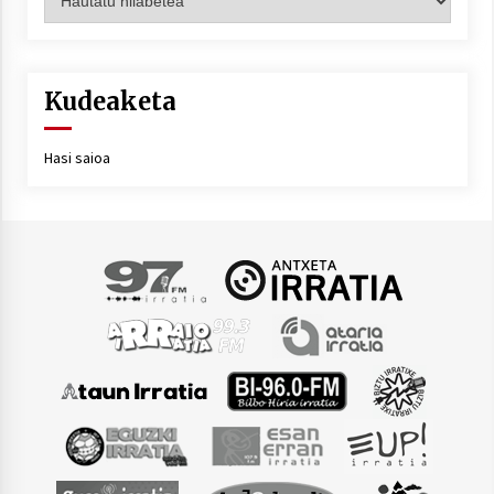
Kudeaketa
Hasi saioa