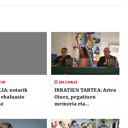
/29
2017/04/11
IA: notarik
IRRATIEN TARTEA: Artea
 ebaluazio
Oinez, pegatinen
az
memoria eta
kontrabandisten
udalekuak