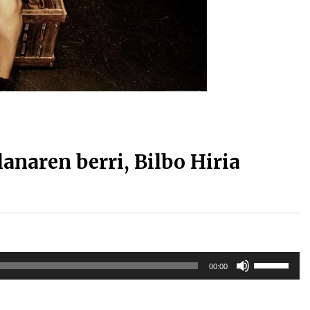
Arrosa sareko IX. topaketak!
2021/10/13
Arrosari buruzko erreportaia
2021/07/16
anaren berri, Bilbo Hiria
Zebrabidearen denboraldi
amaiera EHZtik
2021/07/01
Erabili
00:00
gora/behera
gezi-
teklak