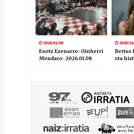
2026/01/08
2025/10
Enetz Ezenarro · Oinherri
Bertso 
Mendaro · 2026.01.08
eta hiz