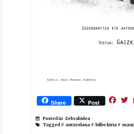
Fa
Share
Post
Posted in
Zebrabidea
Tagged #
antzezlana
#
bilbo hiria
#
manif