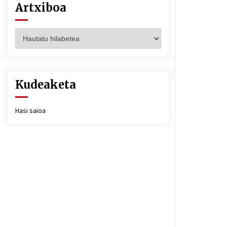
Artxiboa
Artxiboa
Kudeaketa
Hasi saioa