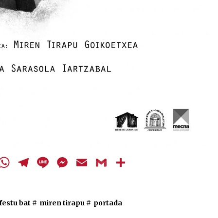
cebook
Twitter
WhatsApp
Telegram
Line
Messenger
Email
Gmail
Share
estu bat
#
miren tirapu
#
portada