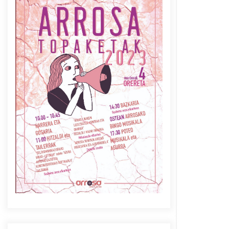
Azaroak 6 Iurretan Arrosa
sarearen IX. topaketak
2021/10/04
Berria egunkarian
elkarrizketa Arrosaren 20
urteez
2021/07/06
Arrosaren laburpen bideoa
Hamaika Telebistaren eskutik
2021/06/30