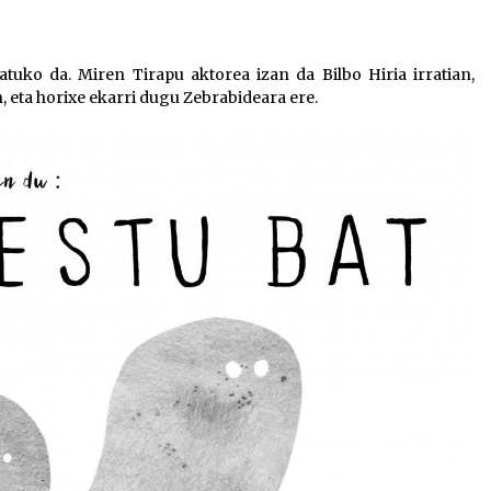
bolumena
igotzeko
edo
atuko da. Miren Tirapu aktorea izan da Bilbo Hiria irratian,
jaisteko.
 eta horixe ekarri dugu Zebrabideara ere.