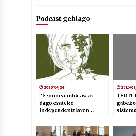
Podcast gehiago
2018/04/24
2015/01
“Feminismotik asko
TERTUL
dago esateko
gabeko
independentziaren
sistem
inguruan”