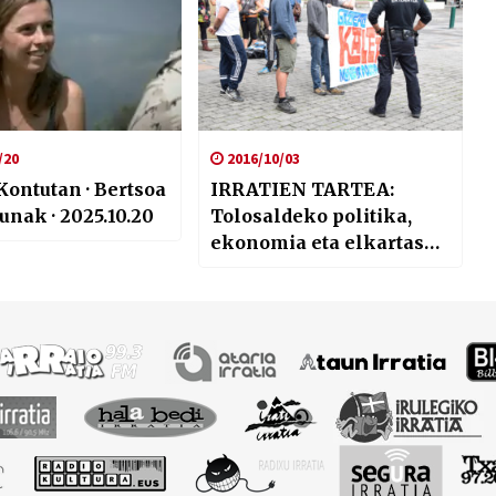
/20
2016/10/03
Kontutan · Bertsoa
IRRATIEN TARTEA:
tunak · 2025.10.20
Tolosaldeko politika,
ekonomia eta elkartasun
kontuak, Atariatik