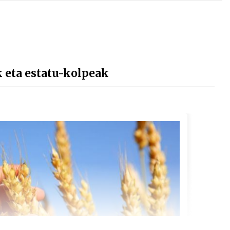
 eta estatu-kolpeak