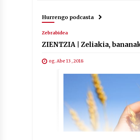
Hurrengo podcasta
Zebrabidea
ZIENTZIA | Zeliakia, bananak
og. Abe 13 , 2018