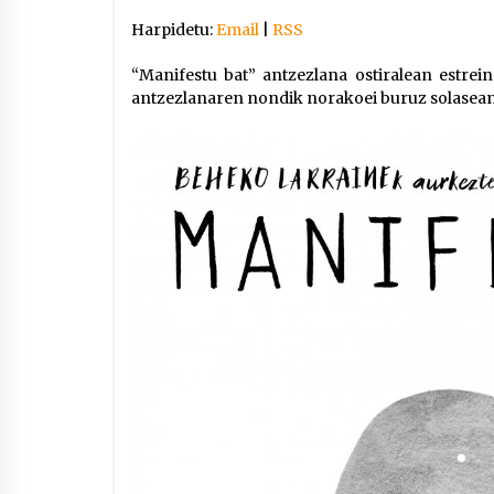
Harpidetu:
Email
|
RSS
“Manifestu bat” antzezlana ostiralean estrein
antzezlanaren nondik norakoei buruz solasean,