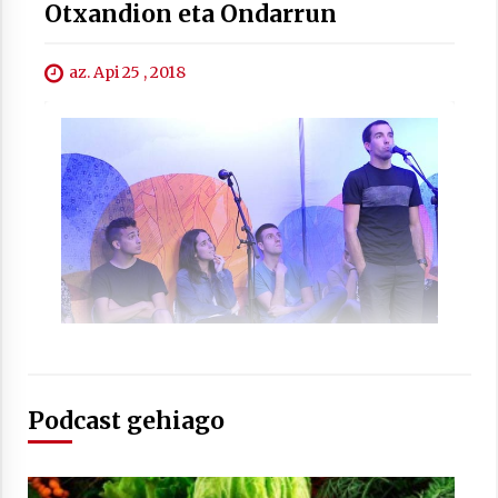
Otxandion eta Ondarrun
az. Api 25 , 2018
Podcast gehiago