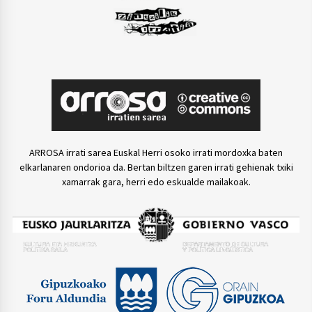
ARROSA irrati sarea Euskal Herri osoko irrati mordoxka baten
elkarlanaren ondorioa da. Bertan biltzen garen irrati gehienak txiki
xamarrak gara, herri edo eskualde mailakoak.