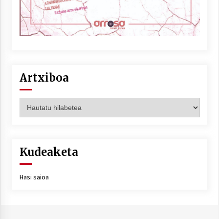
Artxiboa
Artxiboa
Kudeaketa
Hasi saioa