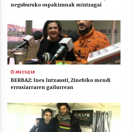
neguburuko ospakizunak mintzagai
2017/12/18
BERBAZ: Ines Intxausti, Zinebiko mendi
errusiarraren gailurrean