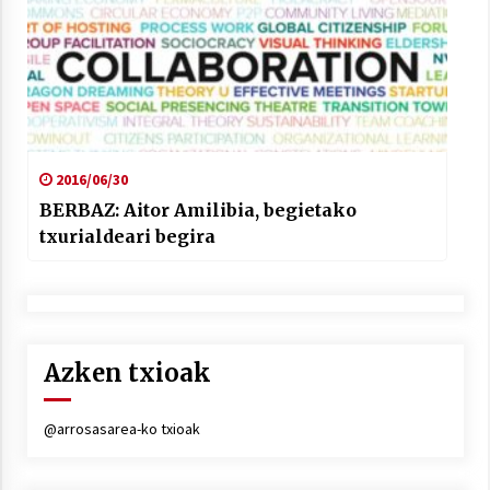
2016/06/30
BERBAZ: Aitor Amilibia, begietako
txurialdeari begira
Azken txioak
@arrosasarea-ko txioak