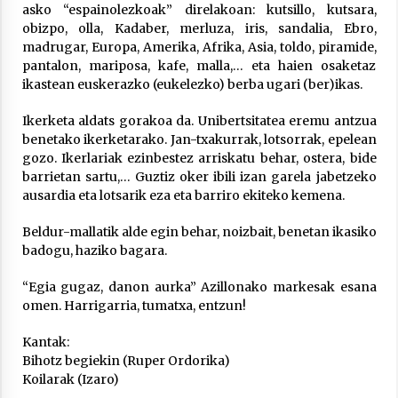
asko “espainolezkoak” direlakoan: kutsillo, kutsara,
obizpo, olla, Kadaber, merluza, iris, sandalia, Ebro,
madrugar, Europa, Amerika, Afrika, Asia, toldo, piramide,
pantalon, mariposa, kafe, malla,… eta haien osaketaz
Berria egunkarian elkarrizketa
ikastean euskerazko (eukelezko) berba ugari (ber)ikas.
Arrosaren 20 urteez
Ikerketa aldats gorakoa da. Unibertsitatea eremu antzua
2021/07/06
benetako ikerketarako. Jan-txakurrak, lotsorrak, epelean
gozo. Ikerlariak ezinbestez arriskatu behar, ostera, bide
Hala Bedi irratiko Hizpidea saioan
barrietan sartu,… Guztiz oker ibili izan garela jabetzeko
Arrosaren 20 urteez
ausardia eta lotsarik eza eta barriro ekiteko kemena.
2021/07/03
Beldur-mallatik alde egin behar, noizbait, benetan ikasiko
badogu, haziko bagara.
“Egia gugaz, danon aurka” Azillonako markesak esana
omen. Harrigarria, tumatxa, entzun!
Zebrabidearen denboraldi amaiera
Kantak:
EHZtik
Bihotz begiekin (Ruper Ordorika)
Koilarak (Izaro)
2021/07/01