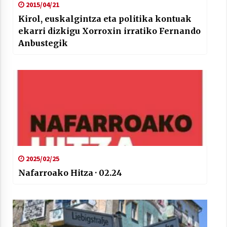
2015/04/21
Kirol, euskalgintza eta politika kontuak
ekarri dizkigu Xorroxin irratiko Fernando
Anbustegik
2025/02/25
Nafarroako Hitza · 02.24