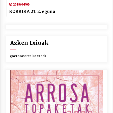
2019/04/05
KORRIKA 21: 2. eguna
Azken txioak
@arrosasarea-ko txioak