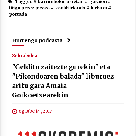
Tagged #
barrunbeko lurretan
#
garaion
#
iñigo perez picazo
#
kauldi iriondo
#
lurburu
#
portada
Arrosaren laburpen bideoa Hamaika
Hurrengo podcasta
Telebistaren eskutik
2021/06/30
Zebrabidea
"Gelditu zaitezte gurekin" eta
"Pikondoaren balada" liburuez
aritu gara Amaia
Goikoetxearekin
og. Abe 14 , 2017