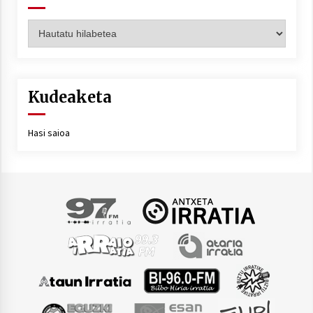
Artxiboa
Kudeaketa
Hasi saioa