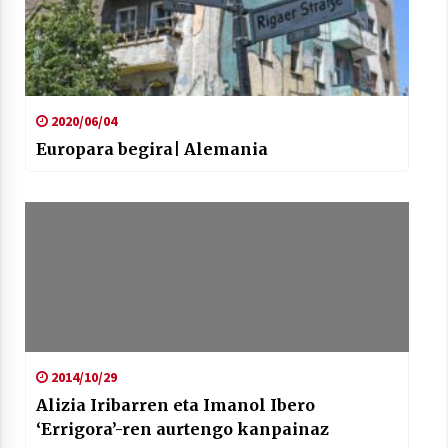
2020/06/04
Europara begira| Alemania
2014/10/29
Alizia Iribarren eta Imanol Ibero
‘Errigora’-ren aurtengo kanpainaz