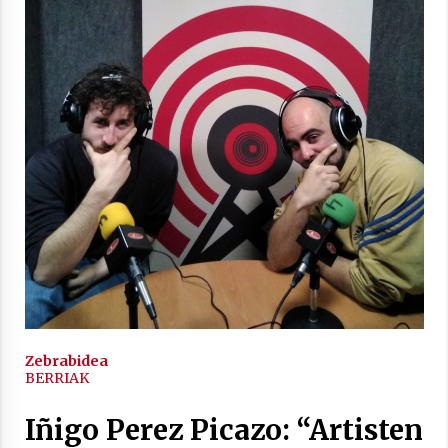
2021/11/25
Mahai-ingurua: irratia, podcastak
eta ondoren zer?
2021/11/12
Arrosaren IX. Topaketak – Mila
esker guztioi!
Zebrabidea
BERRIAK
2021/11/11
Iñigo Perez Picazo: “Artisten