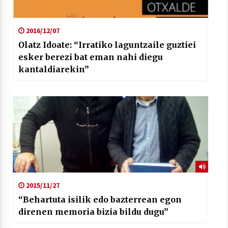
2016/12/07
Olatz Idoate: “Irratiko laguntzaile guztiei
esker berezi bat eman nahi diegu
kantaldiarekin”
2015/11/27
“Behartuta isilik edo bazterrean egon
direnen memoria bizia bildu dugu”