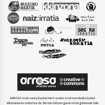
ARROSA irrati sarea Euskal Herri osoko irrati mordoxka baten
elkarlanaren ondorioa da. Bertan biltzen garen irrati gehienak txiki