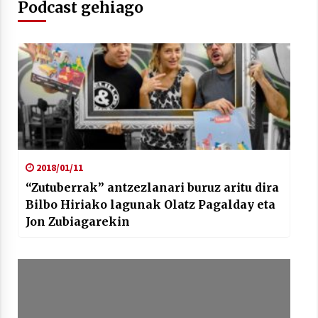
Podcast gehiago
Arrosaren laburpen bideoa Hamaika
Telebistaren eskutik
2021/06/30
2018/01/11
“Zutuberrak” antzezlanari buruz aritu dira
Bilbo Hiriako lagunak Olatz Pagalday eta
Jon Zubiagarekin