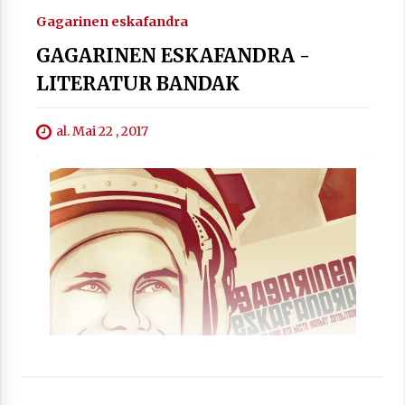
Gagarinen eskafandra
GAGARINEN ESKAFANDRA -
LITERATUR BANDAK
Berria egunkarian elkarrizketa
Arrosaren 20 urteez
2021/07/06
al. Mai 22 , 2017
Hala Bedi irratiko Hizpidea saioan
Arrosaren 20 urteez
2021/07/03
Zebrabidearen denboraldi amaiera
EHZtik
2021/07/01