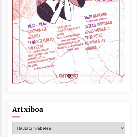
Artxiboa
Artxiboa