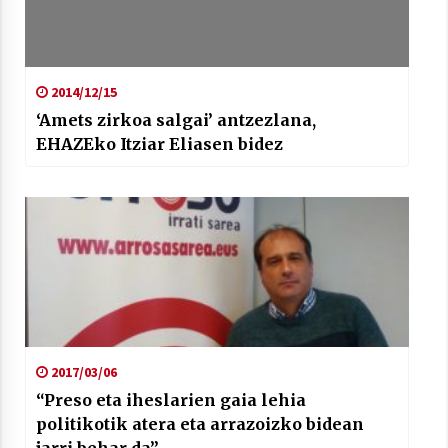
2014/12/15
‘Amets zirkoa salgai’ antzezlana,
EHAZEko Itziar Eliasen bidez
2017/03/06
“Preso eta iheslarien gaia lehia
politikotik atera eta arrazoizko bidean
jarri behar da”