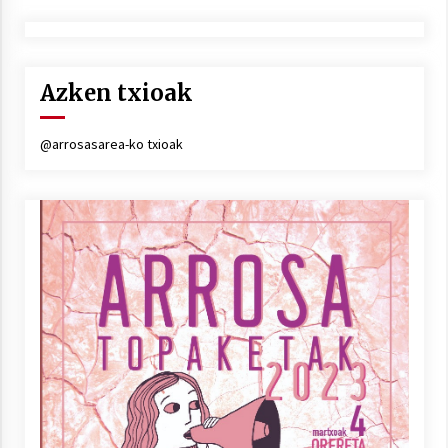
Azken txioak
@arrosasarea-ko txioak