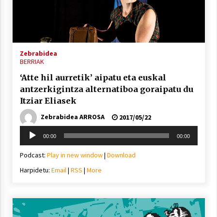
Zebrabidea
Berria egunkarian elkarrizketa
BERRIAK
Arrosaren 20 urteez
2021/07/06
‘Atte hil aurretik’ aipatu eta euskal
antzerkigintza alternatiboa goraipatu du
Hala Bedi irratiko Hizpidea saioan
Itziar Eliasek
Arrosaren 20 urteez
Zebrabidea ARROSA
2017/05/22
2021/07/03
Soinu
00:00
00:00
erreproduzigailua
Podcast:
Play in new window
|
Download
Harpidetu:
Email
|
RSS
|
More
Zebrabidearen denboraldi amaiera
EHZtik