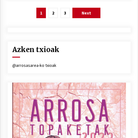
Posts
1
2
3
Next
pagination
Azken txioak
@arrosasarea-ko txioak