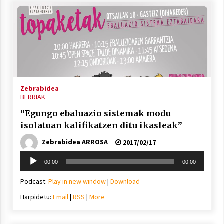
Zebrabidea
BERRIAK
“Egungo ebaluazio sistemak modu
isolatuan kalifikatzen ditu ikasleak”
Zebrabidea ARROSA
2017/02/17
Soinu
00:00
00:00
erreproduzigailua
Podcast:
Play in new window
|
Download
Harpidetu:
Email
|
RSS
|
More