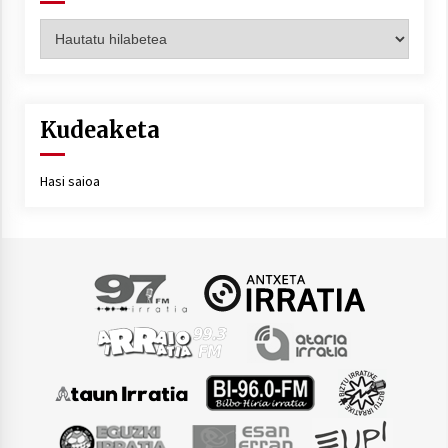
Artxiboa
Kudeaketa
Hasi saioa