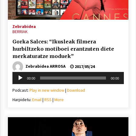
Arrosa sareko IX. topaketak!
2021/10/13
Zebrabidea
BERRIAK
Azaroak 6 Iurretan Arrosa sarearen
Gorka Salces: “Ikusleak filmera
IX. topaketak
hurbiltzeko motiboei erantzuten diete
2021/10/04
merkaturatze moduek”
Zebrabidea ARROSA
2017/05/24
Segura irratian Arrosaren 20 urteez
Soinu
2021/07/22
00:00
00:00
erreproduzigailua
Podcast:
Play in new window
|
Download
Harpidetu:
Email
|
RSS
|
More
Arrosari buruzko erreportaia
2021/07/16