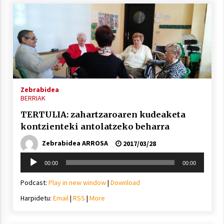
Zebrabidea
BERRIAK
TERTULIA: zahartzaroaren kudeaketa
kontzienteki antolatzeko beharra
Zebrabidea ARROSA
2017/03/28
Soinu
00:00
00:00
erreproduzigailua
Podcast:
Play in new window
|
Download
Harpidetu:
Email
|
RSS
|
More