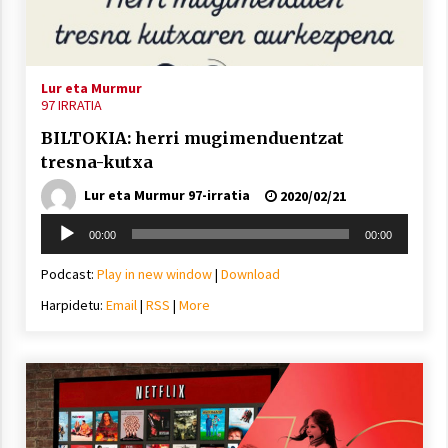
inguruko tailerraren audioa
2021/11/25
Lur eta Murmur
97 IRRATIA
BILTOKIA: herri mugimenduentzat
tresna-kutxa
Mahai-ingurua: irratia, podcastak
eta ondoren zer?
Lur eta Murmur 97-irratia
2020/02/21
2021/11/12
Soinu
00:00
00:00
erreproduzigailua
Podcast:
Play in new window
|
Download
Harpidetu:
Email
|
RSS
|
More
Arrosaren IX. Topaketak – Mila
esker guztioi!
2021/11/11