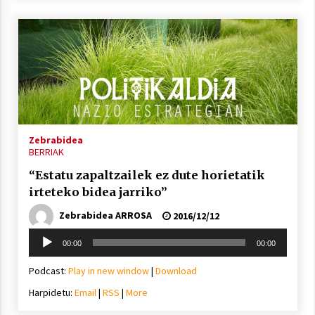
Zebrabidea
BERRIAK
“Estatu zapaltzailek ez dute horietatik
irteteko bidea jarriko”
Zebrabidea ARROSA
2016/12/12
Soinu
00:00
00:00
erreproduzigailua
Podcast:
Play in new window
|
Download
Harpidetu:
Email
|
RSS
|
More