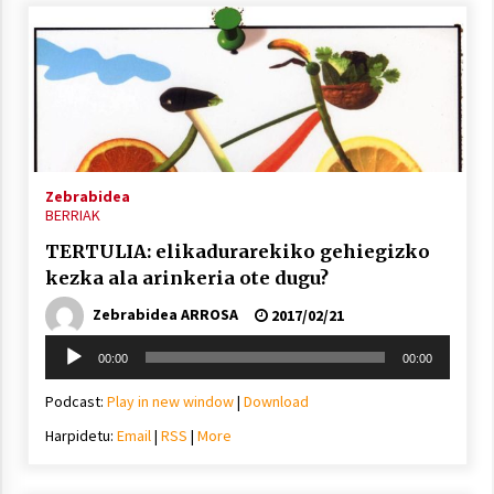
Zebrabidea
BERRIAK
TERTULIA: elikadurarekiko gehiegizko
kezka ala arinkeria ote dugu?
Zebrabidea ARROSA
2017/02/21
Soinu
00:00
00:00
erreproduzigailua
Podcast:
Play in new window
|
Download
Harpidetu:
Email
|
RSS
|
More