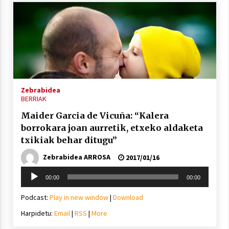
Zebrabidea
BERRIAK
Maider Garcia de Vicuña: “Kalera
borrokara joan aurretik, etxeko aldaketa
txikiak behar ditugu”
Zebrabidea ARROSA
2017/01/16
Soinu
00:00
00:00
erreproduzigailua
Podcast:
Play in new window
|
Download
Harpidetu:
Email
|
RSS
|
More