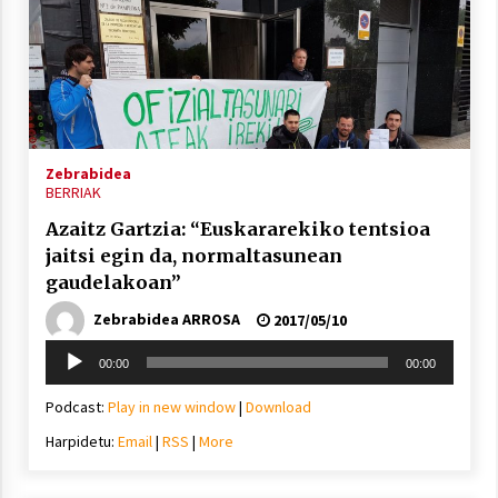
Zebrabidea
BERRIAK
Azaitz Gartzia: “Euskararekiko tentsioa
jaitsi egin da, normaltasunean
gaudelakoan”
Zebrabidea ARROSA
2017/05/10
Soinu
00:00
00:00
erreproduzigailua
Podcast:
Play in new window
|
Download
Harpidetu:
Email
|
RSS
|
More