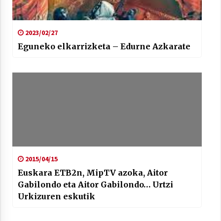
2023/02/27
Eguneko elkarrizketa – Edurne Azkarate
2015/04/15
Euskara ETB2n, MipTV azoka, Aitor
Gabilondo eta Aitor Gabilondo… Urtzi
Urkizuren eskutik