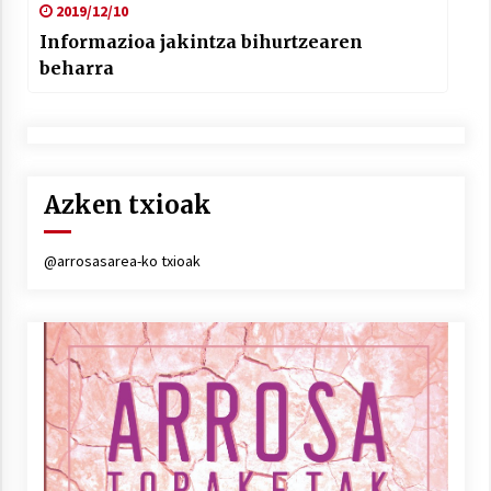
2019/12/10
Informazioa jakintza bihurtzearen
beharra
Azken txioak
@arrosasarea-ko txioak