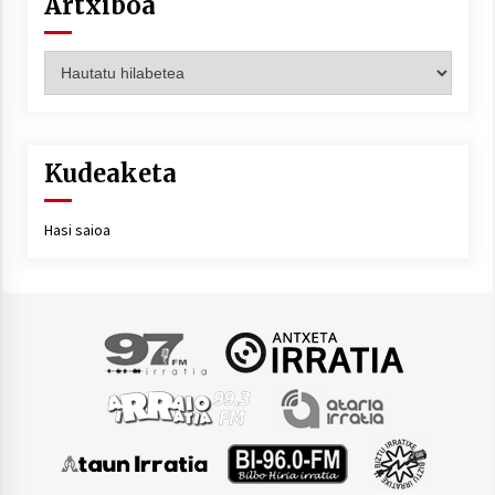
Artxiboa
Artxiboa
Kudeaketa
Hasi saioa