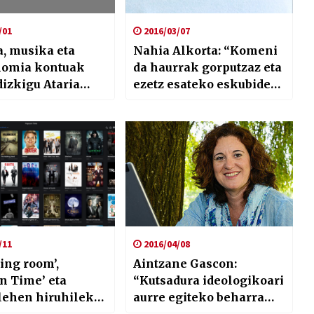
/01
2016/03/07
a, musika eta
Nahia Alkorta: “Komeni
nomia kontuak
da haurrak gorputzaz eta
dizkigu Ataria
ezetz esateko eskubideaz
o Iñigo
kontzientziatzea”
llosek
/11
2016/04/08
ing room’,
Aintzane Gascon:
n Time’ eta
“Kutsadura ideologikoari
lehen hiruhileko
aurre egiteko beharra