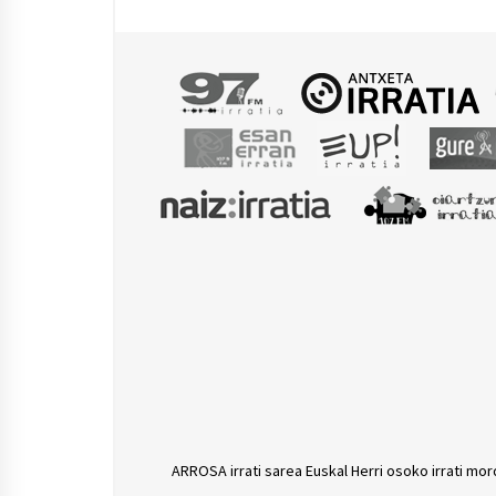
hedatzeko lehen urratsa
telesai
ARROSA irrati sarea Euskal Herri osoko irrati mor