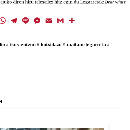
natuko diren hiru telesailez hitz egin du Legarretak:
Dear white
cebook
Twitter
WhatsApp
Telegram
Line
Messenger
Email
Gmail
Share
io
#
ikus-entzun
#
kutsidazu
#
maitane legarreta
#
a