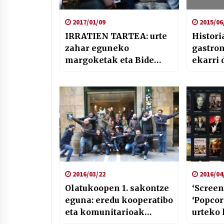
2017/01/09
2015/06
IRRATIEN TARTEA: urte
Histori
zahar eguneko
gastro
margoketak eta Bide
ekarri 
Ertzeanen etenaldia
irratik
Terradi
2016/03/22
2016/04
Olatukoopen 1. sakontze
‘Screen
eguna: eredu kooperatibo
‘Popcor
eta komunitarioak
urteko 