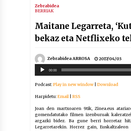
Zebrabidea
BERRIAK
Maitane Legarreta, ‘Ku
bekaz eta Netflixeko te
Zebrabidea ARROSA
2017/04/03
Soinu
00:00
erreproduzigailua
Podcast:
Play in new window
|
Download
Harpidetu:
Email
|
RSS
Joan den martxoaren 9tik, Zinea.eus atariare
gomendatutako filmen izenburuak kalerat
argazki bidez. Ba gune berri horretaz hi
Legarretarekin. Horrez gain, Euskaltzaleo