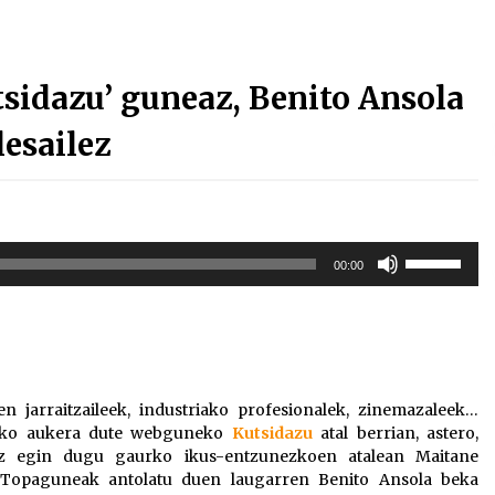
tsidazu’ guneaz, Benito Ansola
lesailez
Erabili
00:00
gora/behera
gezi-
teklak
bolumena
igotzeko
edo
n jarraitzaileek, industriako profesionalek, zinemazaleek…
jaisteko.
zeko aukera dute webguneko
Kutsidazu
atal berrian, astero,
tz egin dugu gaurko ikus-entzunezkoen atalean Maitane
n Topaguneak antolatu duen laugarren Benito Ansola beka