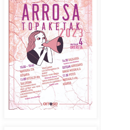
Azaroak 6 Iurretan Arrosa
sarearen IX. topaketak
2021/10/04
Berria egunkarian
elkarrizketa Arrosaren 20
urteez
2021/07/06
Arrosaren laburpen bideoa
Hamaika Telebistaren eskutik
2021/06/30