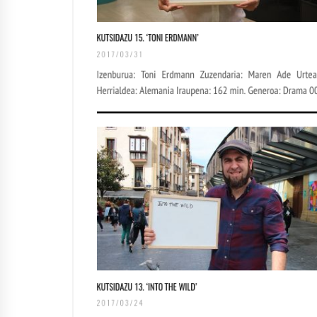
Arrosaren IX. Topaketak –
Mila esker guztioi!
2021/11/11
Segura irratian Arrosaren 20
urteez
2021/07/22
Hala Bedi irratiko Hizpidea
saioan Arrosaren 20 urteez
2021/07/03