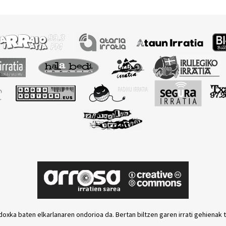
l onenak
genuen”
doxka baten elkarlanaren ondorioa da. Bertan biltzen garen irrati gehienak 