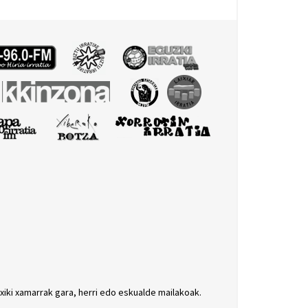
txiki xamarrak gara, herri edo eskualde mailakoak.