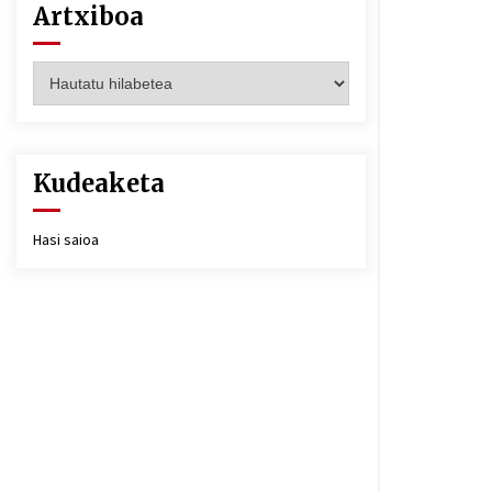
Artxiboa
Artxiboa
Kudeaketa
Hasi saioa