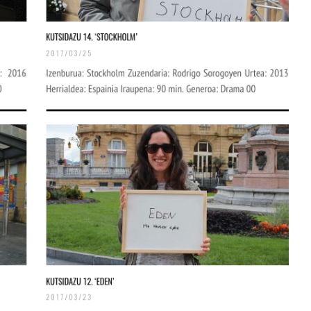
Arrosa sareko IX. topaketak!
2021/10/13
Arrosari buruzko erreportaia
2021/07/16
Zebrabidearen denboraldi
amaiera EHZtik
2021/07/01