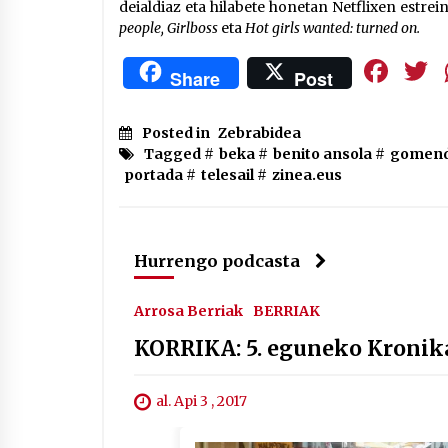
deialdiaz eta hilabete honetan Netflixen estrei
people, Girlboss
eta
Hot girls wanted: turned on.
Fa
Share
Post
Posted in
Zebrabidea
Tagged #
beka
#
benito ansola
#
gomend
portada
#
telesail
#
zinea.eus
Hurrengo podcasta
Arrosa Berriak
BERRIAK
KORRIKA: 5. eguneko Kronik
al. Api 3 , 2017