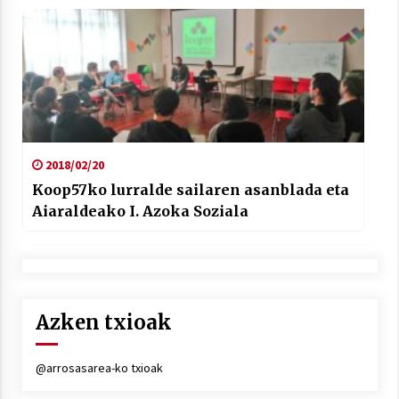
2018/02/20
Koop57ko lurralde sailaren asanblada eta
Aiaraldeako I. Azoka Soziala
Azken txioak
@arrosasarea-ko txioak