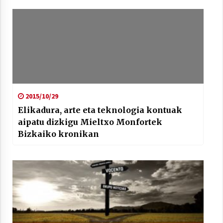
2015/10/29
Elikadura, arte eta teknologia kontuak
aipatu dizkigu Mieltxo Monfortek
Bizkaiko kronikan