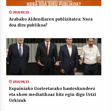
2018/03/15
Arabako Aldundiaren publizitatea: Nora
doa diru publikoa?
2016/06/15
Espainiako Gorteetarako hauteskundeez
eta show mediatikoaz hitz egin digu Urtzi
Urkizuk