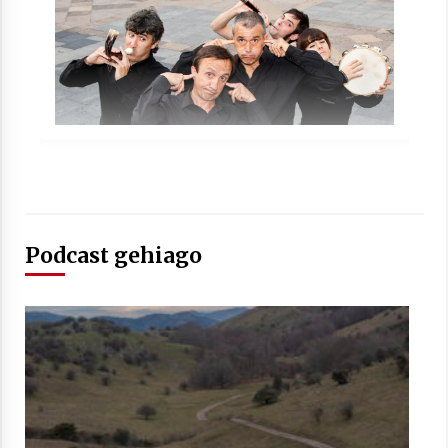
2021/07/01
Arrosaren laburpen bideoa Hamaika
Telebistaren eskutik
2021/06/30
Podcast gehiago