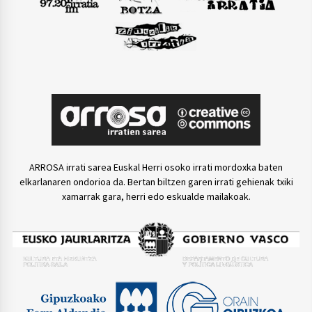
ARROSA irrati sarea Euskal Herri osoko irrati mordoxka baten
elkarlanaren ondorioa da. Bertan biltzen garen irrati gehienak txiki
xamarrak gara, herri edo eskualde mailakoak.