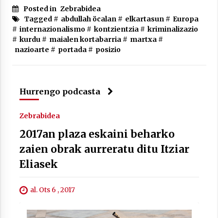
Posted in
Zebrabidea
Tagged #
abdullah öcalan
#
elkartasun
#
Europa
#
internazionalismo
#
kontzientzia
#
kriminalizazio
#
kurdu
#
maialen kortabarria
#
martxa
#
nazioarte
#
portada
#
posizio
Berria egunkarian elkarrizketa
Arrosaren 20 urteez
2021/07/06
Hurrengo podcasta
Hala Bedi irratiko Hizpidea saioan
Arrosaren 20 urteez
Zebrabidea
2021/07/03
2017an plaza eskaini beharko
zaien obrak aurreratu ditu Itziar
Eliasek
al. Ots 6 , 2017
Zebrabidearen denboraldi amaiera
EHZtik