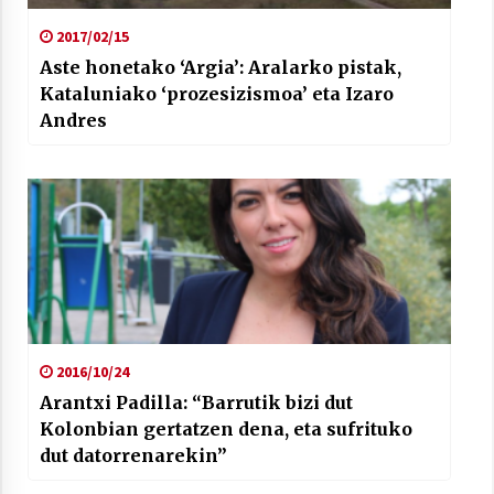
2017/02/15
Aste honetako ‘Argia’: Aralarko pistak,
Kataluniako ‘prozesizismoa’ eta Izaro
Andres
2016/10/24
Arantxi Padilla: “Barrutik bizi dut
Kolonbian gertatzen dena, eta sufrituko
dut datorrenarekin”