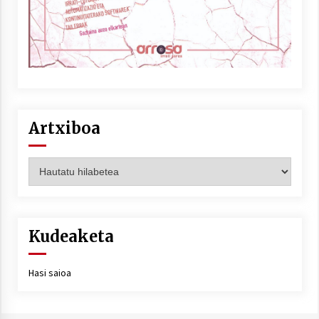
Artxiboa
Artxiboa
Kudeaketa
Hasi saioa