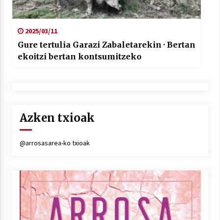
2025/03/11
Gure tertulia Garazi Zabaletarekin · Bertan
ekoitzi bertan kontsumitzeko
Azken txioak
@arrosasarea-ko txioak