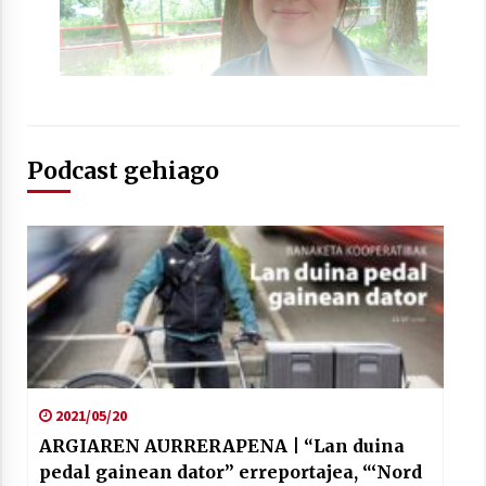
2021/07/01
Arrosaren laburpen bideoa Hamaika
Podcast gehiago
Telebistaren eskutik
2021/06/30
2021/05/20
ARGIAREN AURRERAPENA | “Lan duina
pedal gainean dator” erreportajea, “‘Nord