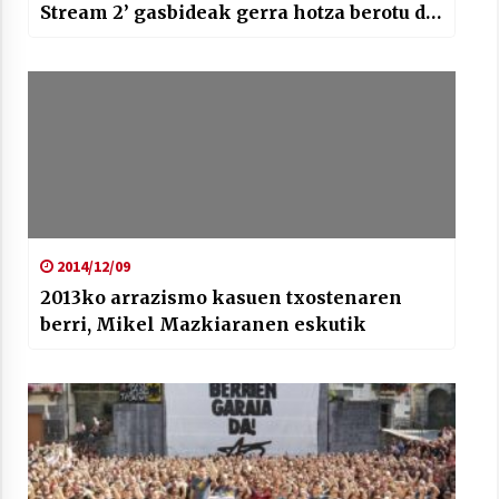
Stream 2’ gasbideak gerra hotza berotu du
Europan” eta “Udaltzain izateko euskara
eskatzea, diskriminatzailea?”
2014/12/09
2013ko arrazismo kasuen txostenaren
berri, Mikel Mazkiaranen eskutik