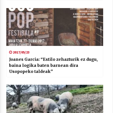
2017/05/23
Joanes Garcia: “Estilo zehazturik ez dugu,
baina logika baten barnean dira
Usopopeko taldeak”