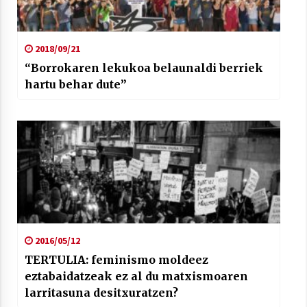
2018/09/21
“Borrokaren lekukoa belaunaldi berriek
hartu behar dute”
2016/05/12
TERTULIA: feminismo moldeez
eztabaidatzeak ez al du matxismoaren
larritasuna desitxuratzen?