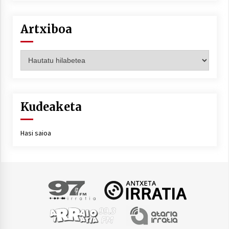
Artxiboa
Artxiboa
Kudeaketa
Hasi saioa