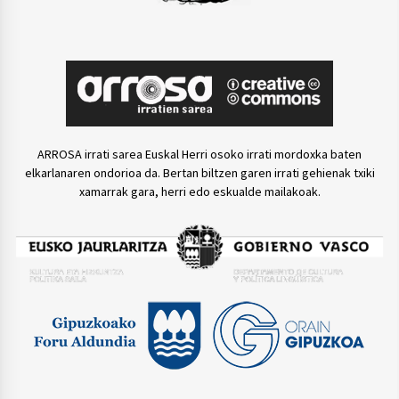
ARROSA irrati sarea Euskal Herri osoko irrati mordoxka baten
elkarlanaren ondorioa da. Bertan biltzen garen irrati gehienak txiki
xamarrak gara, herri edo eskualde mailakoak.