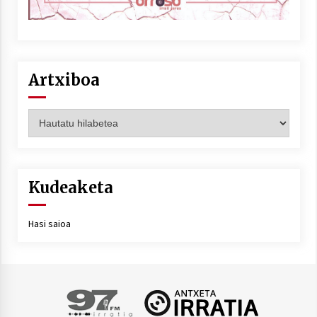
Artxiboa
Artxiboa
Kudeaketa
Hasi saioa