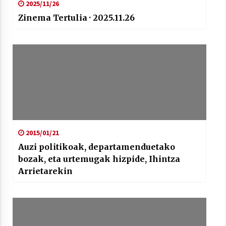
2025/11/26
Zinema Tertulia · 2025.11.26
2015/01/21
Auzi politikoak, departamenduetako
bozak, eta urtemugak hizpide, Ihintza
Arrietarekin