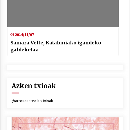
2014/11/07
Samara Velte, Kataluniako igandeko
galdeketaz
Azken txioak
@arrosasarea-ko txioak