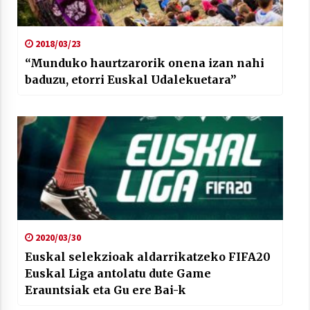
2018/03/23
“Munduko haurtzarorik onena izan nahi
baduzu, etorri Euskal Udalekuetara”
2020/03/30
Euskal selekzioak aldarrikatzeko FIFA20
Euskal Liga antolatu dute Game
Erauntsiak eta Gu ere Bai-k