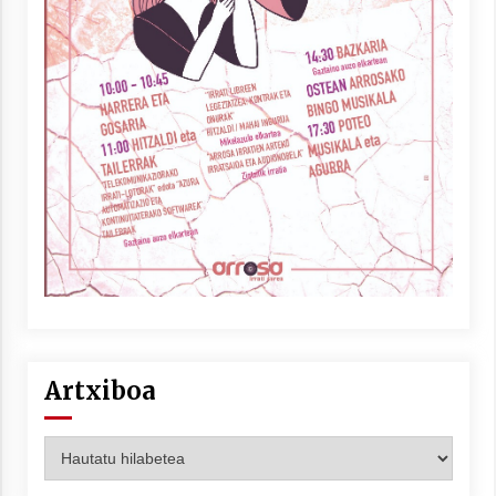
Artxiboa
Artxiboa