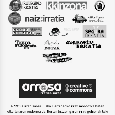
ARROSA irrati sarea Euskal Herri osoko irrati mordoxka baten
elkarlanaren ondorioa da. Bertan biltzen garen irrati gehienak txiki