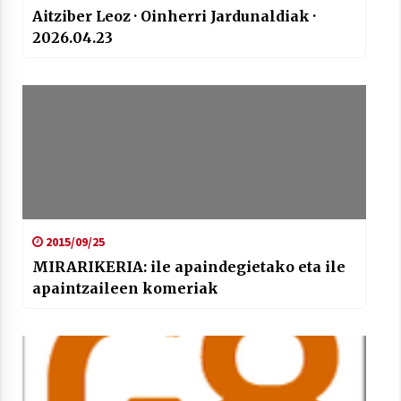
Aitziber Leoz · Oinherri Jardunaldiak ·
2026.04.23
2015/09/25
MIRARIKERIA: ile apaindegietako eta ile
apaintzaileen komeriak