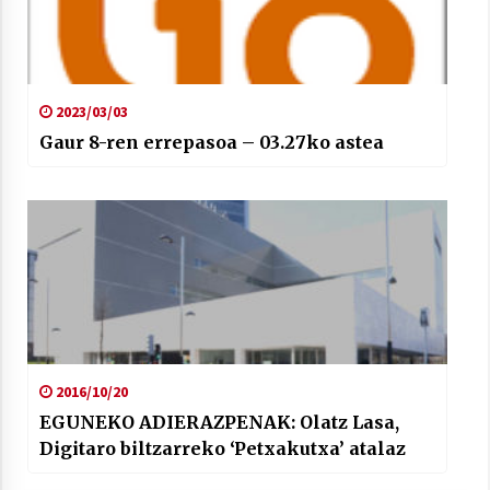
2023/03/03
Gaur 8-ren errepasoa – 03.27ko astea
2016/10/20
EGUNEKO ADIERAZPENAK: Olatz Lasa,
Digitaro biltzarreko ‘Petxakutxa’ atalaz