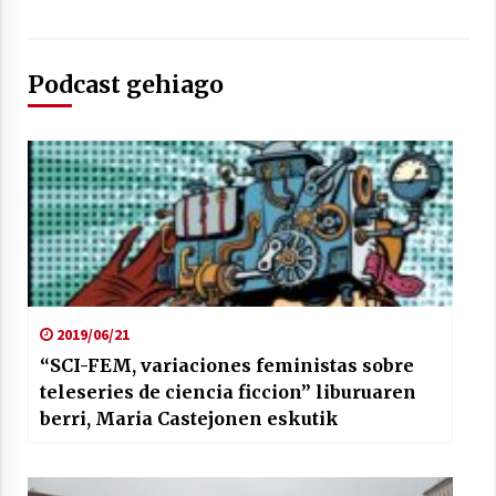
Podcast gehiago
Arrosaren laburpen bideoa Hamaika
Telebistaren eskutik
2021/06/30
2019/06/21
“SCI-FEM, variaciones feministas sobre
teleseries de ciencia ficcion” liburuaren
berri, Maria Castejonen eskutik