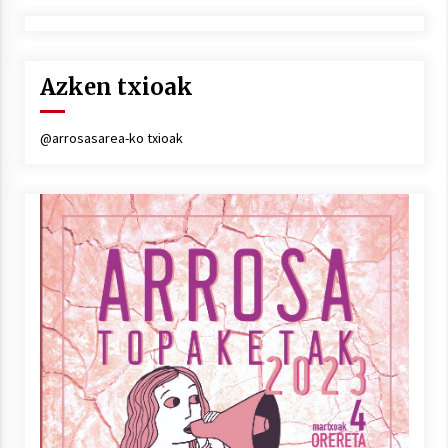
Azken txioak
@arrosasarea-ko txioak