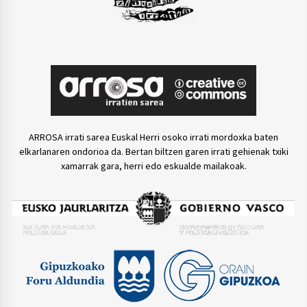
ARROSA irrati sarea Euskal Herri osoko irrati mordoxka baten
elkarlanaren ondorioa da. Bertan biltzen garen irrati gehienak txiki
xamarrak gara, herri edo eskualde mailakoak.