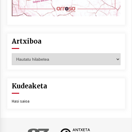
Artxiboa
Artxiboa
Kudeaketa
Hasi saioa