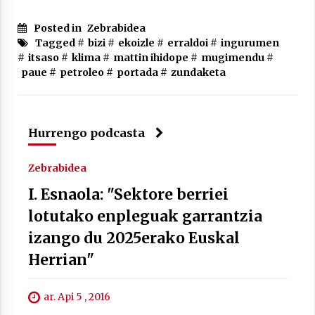
Posted in
Zebrabidea
Tagged #
bizi
#
ekoizle
#
erraldoi
#
ingurumen
#
itsaso
#
klima
#
mattin ihidope
#
mugimendu
#
Berria egunkarian elkarrizketa
paue
#
petroleo
#
portada
#
zundaketa
Arrosaren 20 urteez
2021/07/06
Hala Bedi irratiko Hizpidea saioan
Hurrengo podcasta
Arrosaren 20 urteez
2021/07/03
Zebrabidea
I. Esnaola: "Sektore berriei
lotutako enpleguak garrantzia
izango du 2025erako Euskal
Herrian"
Zebrabidearen denboraldi amaiera
EHZtik
ar. Api 5 , 2016
2021/07/01