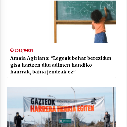
2016/04/28
Amaia Agiriano: “Legeak behar berezidun
gisa hartzen ditu adimen handiko
haurrak, baina jendeak ez”