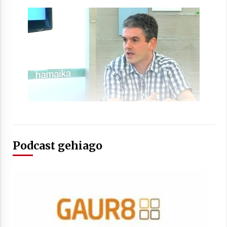
Arrosaren laburpen bideoa Hamaika
Telebistaren eskutik
2021/06/30
Podcast gehiago