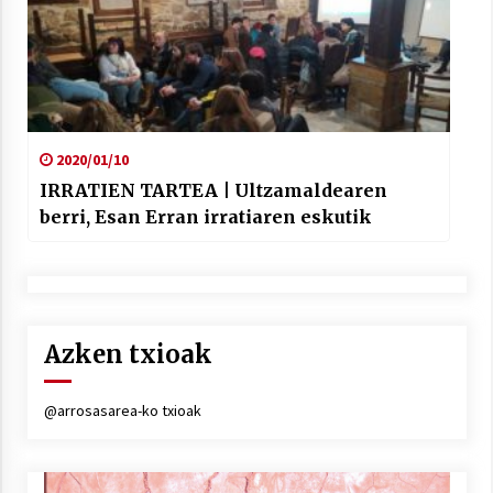
2020/01/10
IRRATIEN TARTEA | Ultzamaldearen
berri, Esan Erran irratiaren eskutik
Azken txioak
@arrosasarea-ko txioak