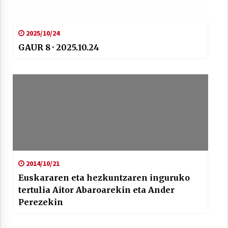
2025/10/24
GAUR 8 · 2025.10.24
2014/10/21
Euskararen eta hezkuntzaren inguruko
tertulia Aitor Abaroarekin eta Ander
Perezekin