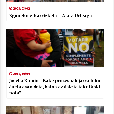
2023/03/02
Eguneko elkarrizketa – Aiala Urteaga
2016/10/04
Joseba Kamio: “Bake prozesuak jarraituko
duela esan dute, baina ez dakite teknikoki
nola”