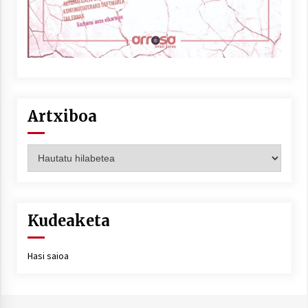
Artxiboa
Artxiboa
Kudeaketa
Hasi saioa