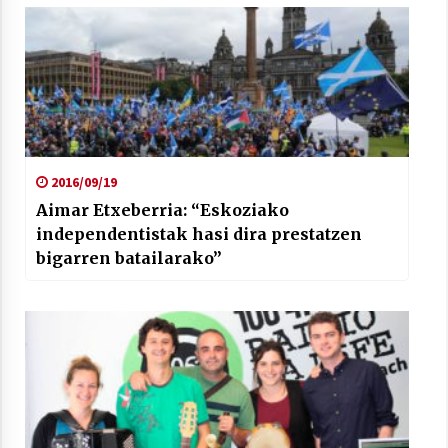
2016/09/19
Aimar Etxeberria: “Eskoziako
independentistak hasi dira prestatzen
bigarren batailarako”