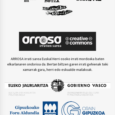
ARROSA irrati sarea Euskal Herri osoko irrati mordoxka baten
elkarlanaren ondorioa da. Bertan biltzen garen irrati gehienak txiki
xamarrak gara, herri edo eskualde mailakoak.