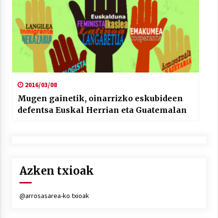
2016/03/08
Mugen gainetik, oinarrizko eskubideen
defentsa Euskal Herrian eta Guatemalan
Azken txioak
@arrosasarea-ko txioak