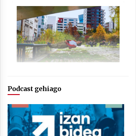
Berria egunkarian elkarrizketa
Arrosaren 20 urteez
2021/07/06
Hala Bedi irratiko Hizpidea saioan
Arrosaren 20 urteez
2021/07/03
Podcast gehiago
Zebrabidearen denboraldi amaiera
EHZtik