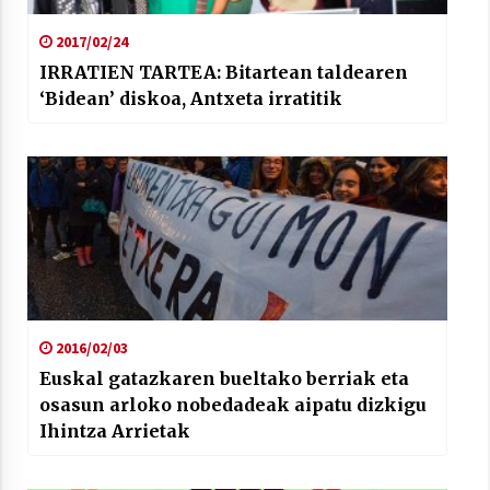
2017/02/24
IRRATIEN TARTEA: Bitartean taldearen
‘Bidean’ diskoa, Antxeta irratitik
2016/02/03
Euskal gatazkaren bueltako berriak eta
osasun arloko nobedadeak aipatu dizkigu
Ihintza Arrietak