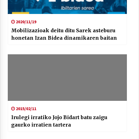
2021/07/01
2020/11/19
Mobilizazioak deitu ditu Sarek asteburu
honetan Izan Bidea dinamikaren baitan
Arrosaren laburpen bideoa Hamaika
Telebistaren eskutik
2021/06/30
2015/02/11
Irulegi irratiko Jojo Bidart batu zaigu
gaurko irratien tartera