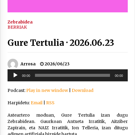
inguruko tailerraren audioa
2021/11/25
Zebrabidea
BERRIAK
Gure Tertulia · 2026.06.23
Mahai-ingurua: irratia, podcastak
eta ondoren zer?
Arrosa
2026/06/23
2021/11/12
Soinu
00:00
00:00
erreproduzigailua
Podcast:
Play in new window
|
Download
Harpidetu:
Email
|
RSS
Arrosaren IX. Topaketak – Mila
esker guztioi!
Asteartero moduan, Gure Tertulia izan dugu
Zebrabidean. Gaurkoan Antxeta Irratitik, Aitziber
2021/11/11
Zapirain, eta NAIZ Irratitik, Ion Telleria, izan ditugu
adimen artifiziala hizpide hartuta.