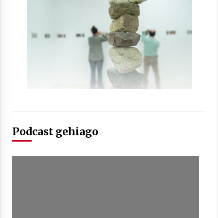
Arrosaren laburpen bideoa Hamaika
Telebistaren eskutik
2021/06/30
Podcast gehiago