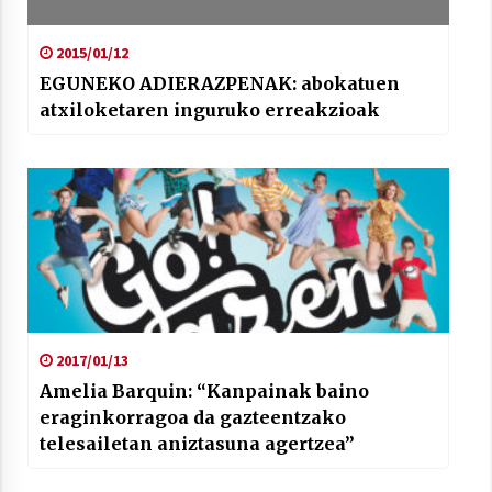
2015/01/12
EGUNEKO ADIERAZPENAK: abokatuen
atxiloketaren inguruko erreakzioak
2017/01/13
Amelia Barquin: “Kanpainak baino
eraginkorragoa da gazteentzako
telesailetan aniztasuna agertzea”