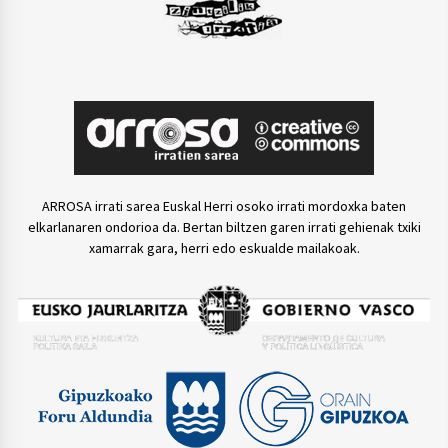
ARROSA irrati sarea Euskal Herri osoko irrati mordoxka baten
elkarlanaren ondorioa da. Bertan biltzen garen irrati gehienak txiki
xamarrak gara, herri edo eskualde mailakoak.