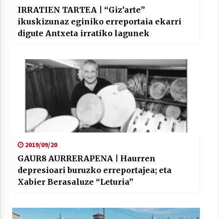
IRRATIEN TARTEA | “Giz’arte”
ikuskizunaz eginiko erreportaia ekarri
digute Antxeta irratiko lagunek
2019/09/20
GAUR8 AURRERAPENA | Haurren
depresioari buruzko erreportajea; eta
Xabier Berasaluze “Leturia”