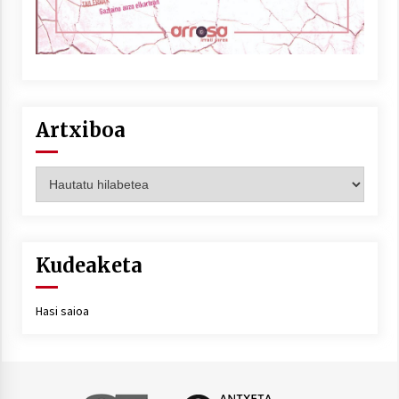
Artxiboa
Artxiboa
Kudeaketa
Hasi saioa