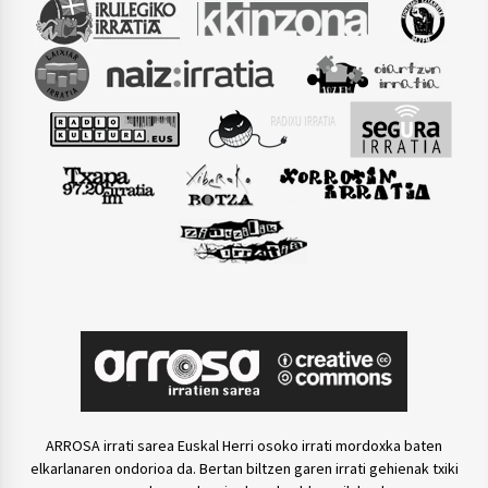
ARROSA irrati sarea Euskal Herri osoko irrati mordoxka baten
elkarlanaren ondorioa da. Bertan biltzen garen irrati gehienak txiki