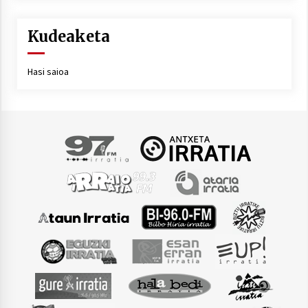
Kudeaketa
Hasi saioa