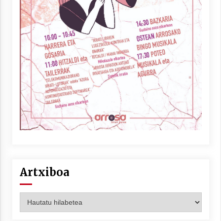
Artxiboa
Artxiboa