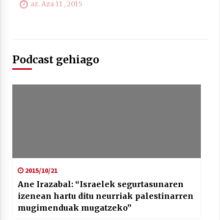
az. Aza 11 , 2015
Berria egunkarian elkarrizketa
Podcast gehiago
Arrosaren 20 urteez
2021/07/06
Hala Bedi irratiko Hizpidea saioan
Arrosaren 20 urteez
2021/07/03
2015/10/21
Ane Irazabal: “Israelek segurtasunaren
izenean hartu ditu neurriak palestinarren
Zebrabidearen denboraldi amaiera
mugimenduak mugatzeko”
EHZtik