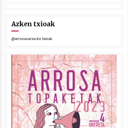
Azken txioak
@arrosasarea-ko txioak