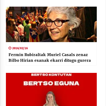
2021/07/01
Arrosaren laburpen bideoa Hamaika
Telebistaren eskutik
2021/06/30
2016/02/16
Fermin Rubiraltak Muriel Casals zenaz
Bilbo Hirian esanak ekarri ditugu gurera