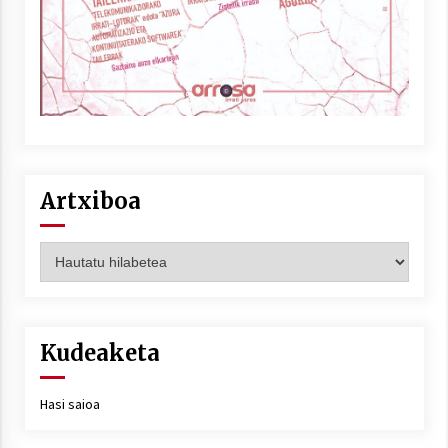
Artxiboa
Artxiboa
Kudeaketa
Hasi saioa