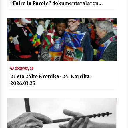
“Faire la Parole” dokumentaralaren
nondik norakoak ekarri dizkigu Xabier
Izagak
2026/03/25
23 eta 24ko Kronika · 24. Korrika ·
2026.03.25