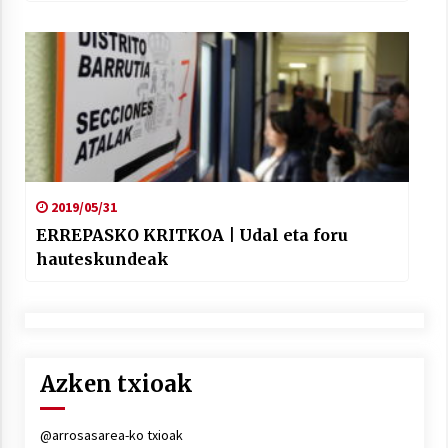
2019/05/31
ERREPASKO KRITKOA | Udal eta foru
hauteskundeak
Azken txioak
@arrosasarea-ko txioak