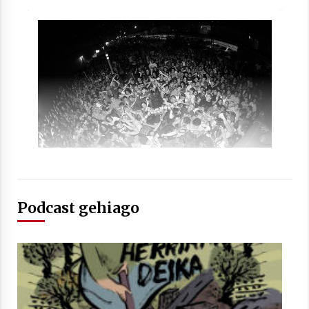
Berria egunkarian elkarrizketa
Arrosaren 20 urteez
2021/07/06
Hala Bedi irratiko Hizpidea saioan
Arrosaren 20 urteez
2021/07/03
Podcast gehiago
Zebrabidearen denboraldi amaiera
EHZtik
2021/07/01