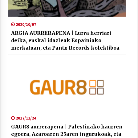
2020/10/07
ARGIA AURRERAPENA | Lurra herriari
deika, euskal idazleak Espainiako
Arrosaren laburpen bideoa Hamaika
Telebistaren eskutik
merkatuan, eta Pantx Records kolektiboa
2021/06/30
2017/11/24
GAUR8 aurrerapena | Palestinako haurren
egoera, Azaroaren 25aren ingurukoak, eta