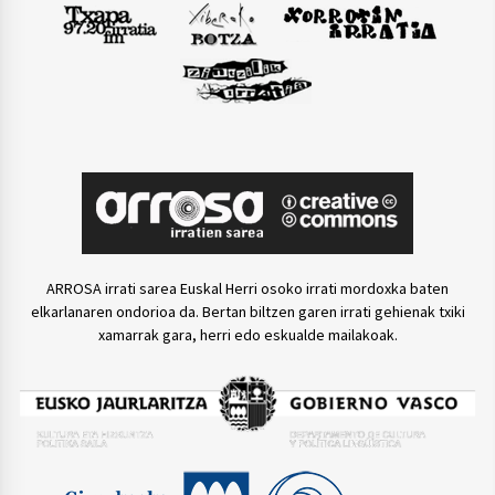
ARROSA irrati sarea Euskal Herri osoko irrati mordoxka baten
elkarlanaren ondorioa da. Bertan biltzen garen irrati gehienak txiki
xamarrak gara, herri edo eskualde mailakoak.