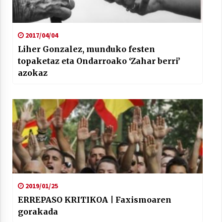
2017/04/04
Liher Gonzalez, munduko festen
topaketaz eta Ondarroako ‘Zahar berri’
azokaz
2019/01/25
ERREPASO KRITIKOA | Faxismoaren
gorakada