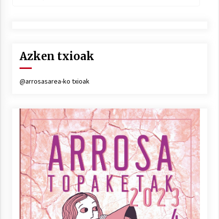
Azken txioak
@arrosasarea-ko txioak