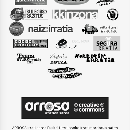
ARROSA irrati sarea Euskal Herri osoko irrati mordoxka baten