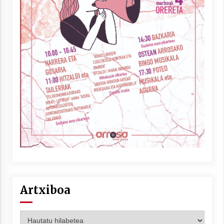
Artxiboa
Artxiboa