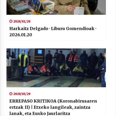
2026/01/20
Harkaitz Delgado · Liburu Gomendioak ·
2026.01.20
2020/03/29
ERREPASO KRITIKOA (Koronabirusaren
ertzak II) | Etxeko langileak, zaintza
lanak, eta Eusko Jaurlaritza