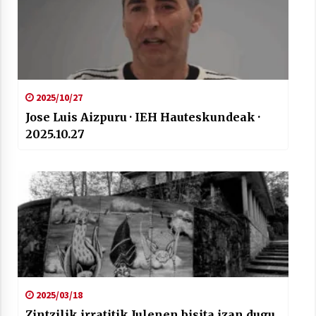
Arrosaren laburpen bideoa Hamaika
2025/10/27
Telebistaren eskutik
Jose Luis Aizpuru · IEH Hauteskundeak ·
2021/06/30
2025.10.27
2025/03/18
Zintzilik irratitik Julenen bisita izan dugu