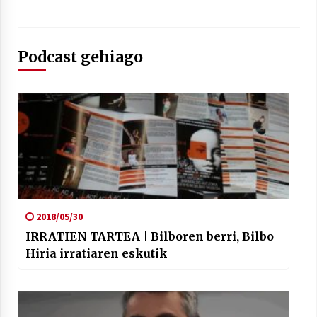
Podcast gehiago
Berria egunkarian elkarrizketa
Arrosaren 20 urteez
2021/07/06
Hala Bedi irratiko Hizpidea saioan
Arrosaren 20 urteez
2021/07/03
2018/05/30
IRRATIEN TARTEA | Bilboren berri, Bilbo
Hiria irratiaren eskutik
Zebrabidearen denboraldi amaiera
EHZtik
2021/07/01