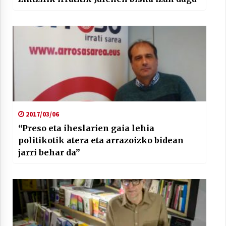
2017/03/06
“Preso eta iheslarien gaia lehia
politikotik atera eta arrazoizko bidean
jarri behar da”