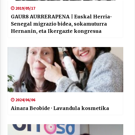
2019/05/17
GAUR8 AURRERAPENA | Euskal Herria-
Senegal migrazio bidea, sokamuturra
Hernanin, eta Ikergazte kongresua
2024/06/06
Ainara Beobide · Lavandula kosmetika