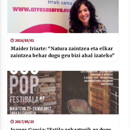
2016/03/01
Maider Iriarte: “Natura zaintzea eta elkar
zaintzea behar dugu geu bizi ahal izateko”
2017/05/23
Joanes Garcia: “Estilo zehazturik ez dugu,