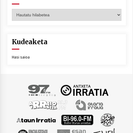
Artxiboa
Kudeaketa
Hasi saioa