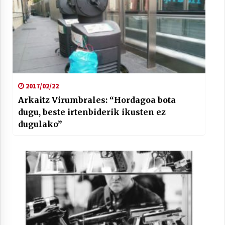
2021/07/01
Arrosaren laburpen bideoa Hamaika
2017/02/22
Telebistaren eskutik
Arkaitz Virumbrales: “Hordagoa bota
2021/06/30
dugu, beste irtenbiderik ikusten ez
dugulako”