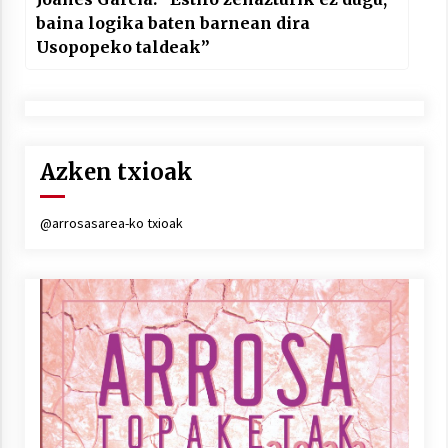
baina logika baten barnean dira
Usopopeko taldeak”
Azken txioak
@arrosasarea-ko txioak