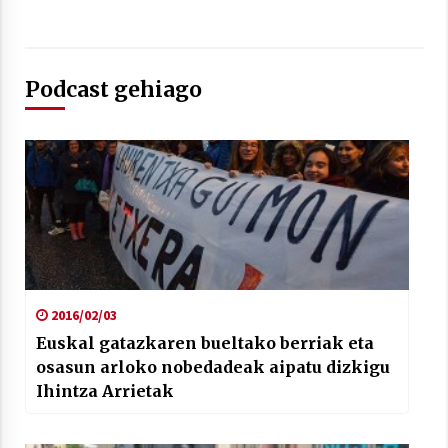
Podcast gehiago
Berria egunkarian elkarrizketa
Arrosaren 20 urteez
2021/07/06
Hala Bedi irratiko Hizpidea saioan
Arrosaren 20 urteez
2021/07/03
2016/02/03
Euskal gatazkaren bueltako berriak eta
osasun arloko nobedadeak aipatu dizkigu
Ihintza Arrietak
Zebrabidearen denboraldi amaiera
EHZtik