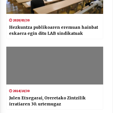
2020/03/30
Hezkuntza publikoaren eremuan hainbat
eskaera egin ditu LAB sindikatuak
2014/10/30
Julen Etxegarai, Oreretako Zintzilik
irratiaren 30. urtemugaz