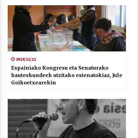
2019/11/11
Espainiako Kongresu eta Senaturako
hauteskundeek utzitako estenatokiaz, Jule
Goikoetxearekin