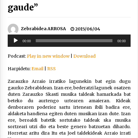
2021/11/25
gaude”
Zebrabidea ARROSA
2015/06/04
Soinu
00:00
00:00
erreproduzigailua
Mahai-ingurua: irratia, podcastak
eta ondoren zer?
Podcast:
Play in new window
|
Download
2021/11/12
Harpidetu:
Email
|
RSS
Zarauzko Arraio irratiko lagunekin bat egin dugu
gaurko Zebrabidean. Izan ere, bederatzi lagunek osatzen
duten Zarauzko Skasti musika taldeak hamarkada bat
beteko du aurtengo urtearen amaieran. Kideak
Arrosaren IX. Topaketak – Mila
denboraren poderioz sartu irtenean ibili badira ere,
esker guztioi!
aldaketa handiena egiten duten musikan izan dute. Izan
2021/11/11
ere, beroaldi batetik sortutako taldeak ska musika
sortzeari utzi dio eta beste genero batzuetan dihardu.
Horretaz aritu dira Itu eta Joel taldekideak Arraio irrati