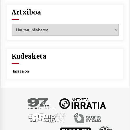
Artxiboa
Artxiboa
Kudeaketa
Hasi saioa