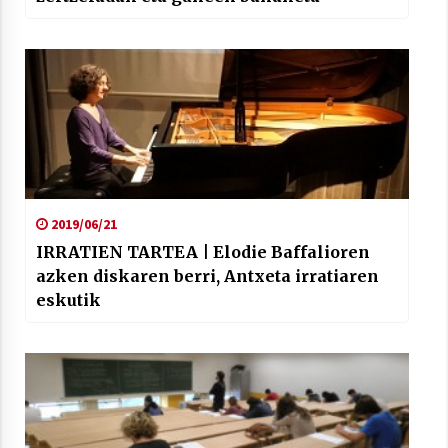
Arrosaren laburpen bideoa Hamaika
Telebistaren eskutik
2021/06/30
2019/06/21
IRRATIEN TARTEA | Elodie Baffalioren
azken diskaren berri, Antxeta irratiaren
eskutik