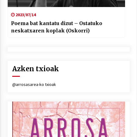
2023/07/14
Poema bat kantatu dizut – Ostatuko
neskatxaren koplak (Oskorri)
Azken txioak
@arrosasarea-ko txioak