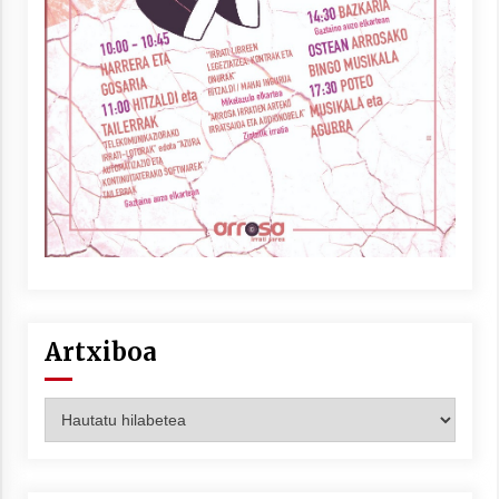
Artxiboa
Artxiboa