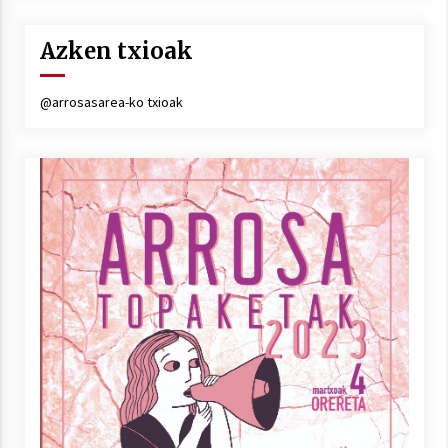
Azken txioak
@arrosasarea-ko txioak