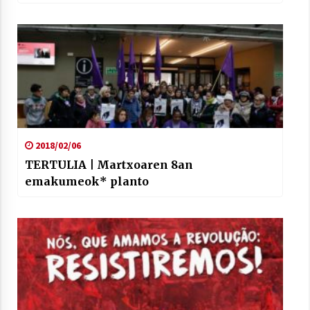
2018/02/06
TERTULIA | Martxoaren 8an
emakumeok* planto