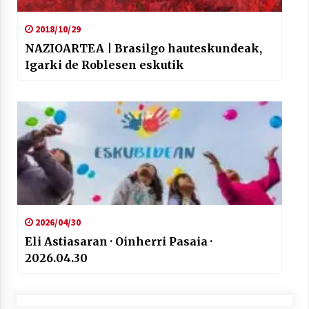
2018/10/29
NAZIOARTEA | Brasilgo hauteskundeak,
Igarki de Roblesen eskutik
2026/04/30
Eli Astiasaran · Oinherri Pasaia ·
2026.04.30