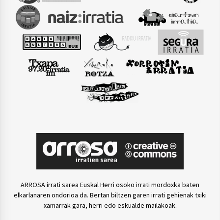
ARROSA irrati sarea Euskal Herri osoko irrati mordoxka baten
elkarlanaren ondorioa da. Bertan biltzen garen irrati gehienak txiki
xamarrak gara, herri edo eskualde mailakoak.