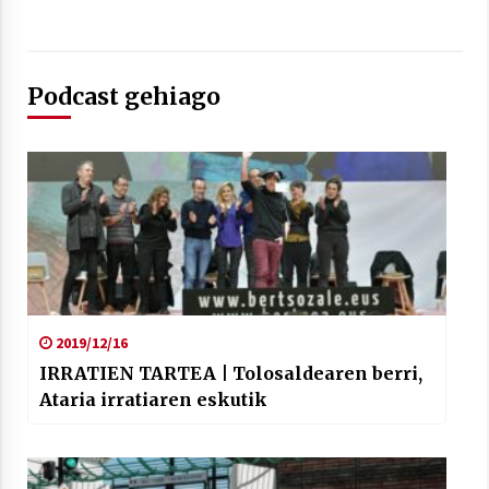
Podcast gehiago
Berria egunkarian elkarrizketa
Arrosaren 20 urteez
2021/07/06
Hala Bedi irratiko Hizpidea saioan
Arrosaren 20 urteez
2021/07/03
2019/12/16
IRRATIEN TARTEA | Tolosaldearen berri,
Ataria irratiaren eskutik
Zebrabidearen denboraldi amaiera
EHZtik