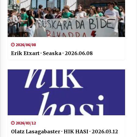
2021/07/01
2026/06/08
Arrosaren laburpen bideoa Hamaika
Telebistaren eskutik
Erik Etxart · Seaska · 2026.06.08
2021/06/30
2026/03/12
Olatz Lasagabaster · HIK HASI · 2026.03.12