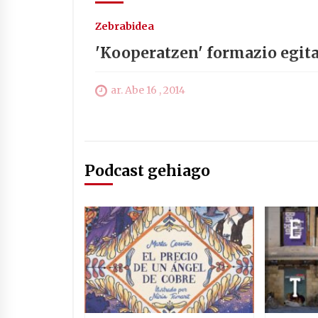
Zebrabidea
'Kooperatzen' formazio egi
ar. Abe 16 , 2014
Podcast gehiago