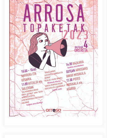
Azaroak 6 Iurretan Arrosa
sarearen IX. topaketak
2021/10/04
Berria egunkarian
elkarrizketa Arrosaren 20
urteez
2021/07/06
Arrosaren laburpen bideoa
Hamaika Telebistaren eskutik
2021/06/30