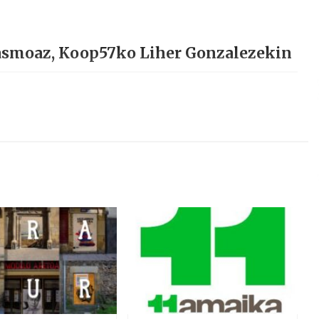
tasmoaz, Koop57ko Liher Gonzalezekin