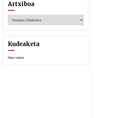
Artxiboa
Artxiboa
Kudeaketa
Hasi saioa