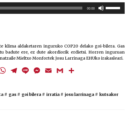
Arrosa sareko IX. topaketak!
Erabili
00:00
gora/behera
2021/10/13
gezi-
teklak
bolumena
Arrosari buruzko erreportaia
igotzeko
2021/07/16
edo
e klima aldaketaren inguruko COP20 delako goi-bilera. Gas
jaisteko.
u badute ere, ez dute akordiorik erdietsi. Horren inguruan
dinatzaile Mieltxo Monfortek Josu Larrinaga EHUko irakasleari.
cebook
Twitter
WhatsApp
Telegram
Line
Messenger
Email
Gmail
Share
Zebrabidearen denboraldi
amaiera EHZtik
2021/07/01
ta
#
gas
#
goi bilera
#
irratia
#
josu larrinaga
#
kutsakor