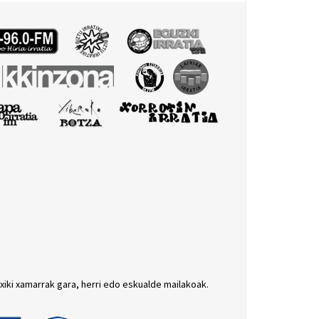
txiki xamarrak gara, herri edo eskualde mailakoak.