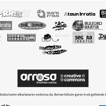
doxka baten elkarlanaren ondorioa da. Bertan biltzen garen irrati gehienak 