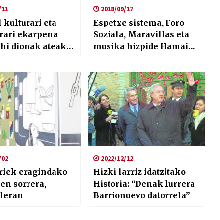
/11
2018/09/17
 kulturari eta
Espetxe sistema, Foro
urari ekarpena
Soziala, Maravillas eta
hi dionak ateak
musika hizpide Hamaika
 ditu eta giltzarik
Telebistako Nekane
ehar”
Zinkunegirekin
/02
2022/12/12
riek eragindako
Hizki larriz idatzitako
en sorrera,
Historia: “Denak lurrera
leran
Barrionuevo datorrela”