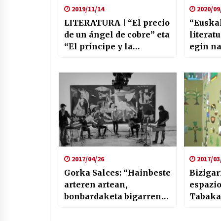
2019/11/14
2020/09
LITERATURA | “El precio
“Euskal
de un ángel de cobre” eta
literat
“El príncipe y la
egin na
modista”
irekiak
ez da b
2017/04/26
2017/03
Gorka Salces: “Hainbeste
Bizigar
arteren artean,
espazio
bonbardaketa bigarren
Tabaka
mailan geratu da ‘Suena
Guernica’-n”