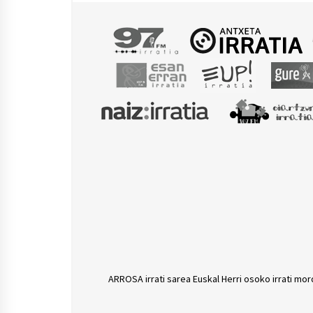
ARROSA irrati sarea Euskal Herri osoko irrati mor