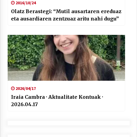
2016/10/24
Olatz Berastegi: “Mutil ausartaren ereduaz
eta ausardiaren zentzuaz aritu nahi dugu”
2026/04/17
Iraia Cambra · Aktualitate Kontuak ·
2026.04.17