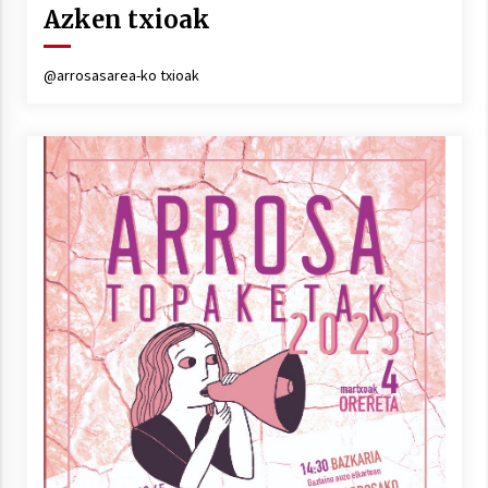
Azken txioak
@arrosasarea-ko txioak