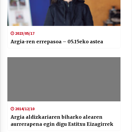
2023/05/17
Arrosaren laburpen bideoa Hamaika
Argia-ren errepasoa – 05.15eko astea
Telebistaren eskutik
2021/06/30
2014/12/10
Argia aldizkariaren biharko alearen
aurrerapena egin digu Estitxu Eizagirrek