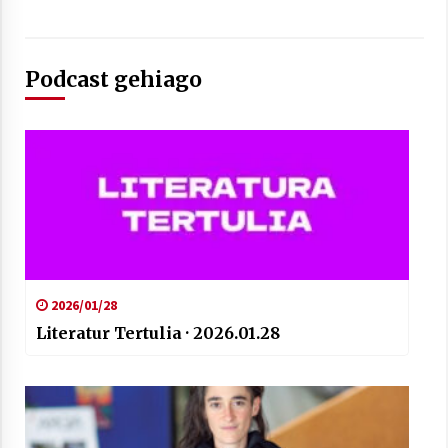
Podcast gehiago
Berria egunkarian elkarrizketa
Arrosaren 20 urteez
2021/07/06
Hala Bedi irratiko Hizpidea saioan
Arrosaren 20 urteez
2021/07/03
2026/01/28
Literatur Tertulia · 2026.01.28
Zebrabidearen denboraldi amaiera
EHZtik
2021/07/01