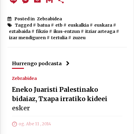
Line
Messenger
Email
Gmail
Share
Arrosa sareko IX. topaketak!
2021/10/13
Posted in
Zebrabidea
Tagged #
batua
#
etb
#
euskalkia
#
euskara
#
Azaroak 6 Iurretan Arrosa sarearen
eztabaida
#
fikzio
#
ikus-entzun
#
itziar arteaga
#
IX. topaketak
izar mendiguren
#
tertulia
#
zuzeu
2021/10/04
Segura irratian Arrosaren 20 urteez
Hurrengo podcasta
2021/07/22
Zebrabidea
Eneko Juaristi Palestinako
bidaiaz, Txapa irratiko kideei
Arrosari buruzko erreportaia
esker
2021/07/16
og. Abe 11 , 2014