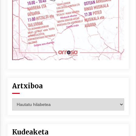
Artxiboa
Artxiboa
Kudeaketa