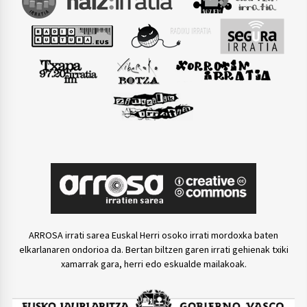
ARROSA irrati sarea Euskal Herri osoko irrati mordoxka baten
elkarlanaren ondorioa da. Bertan biltzen garen irrati gehienak txiki
xamarrak gara, herri edo eskualde mailakoak.