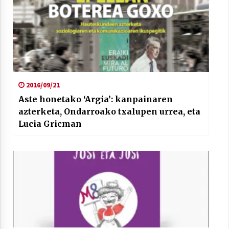
Arrosaren laburpen bideoa Hamaika
Telebistaren eskutik
2016/09/21
2021/06/30
Aste honetako ‘Argia’: kanpainaren
azterketa, Ondarroako txalupen urrea, eta
Lucia Gricman