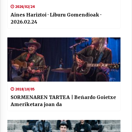
2026/02/24
Aines Hariztoi · Liburu Gomendioak ·
2026.02.24
2018/10/05
SORMENAREN TARTEA | Beñardo Goietxe
Ameriketara joan da