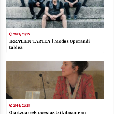
2021/01/15
IRRATIEN TARTEA | Modus Operandi
taldea
2016/01/28
Oiartzuarrek poesiaz txikitasunean