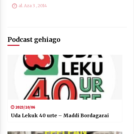
al. Aza 3 , 2014
Berria egunkarian elkarrizketa
Arrosaren 20 urteez
Podcast gehiago
2021/07/06
Hala Bedi irratiko Hizpidea saioan
Arrosaren 20 urteez
2021/07/03
2023/10/06
Zebrabidearen denboraldi amaiera
Uda Lekuk 40 urte – Maddi Bordagarai
EHZtik
2021/07/01