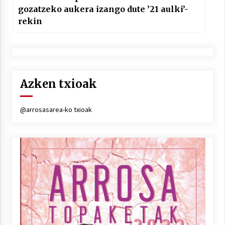
gozatzeko aukera izango dute ’21 aulki’-
rekin
Azken txioak
@arrosasarea-ko txioak