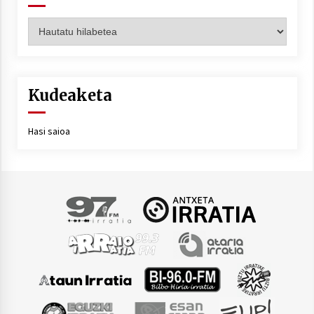
Artxiboa
Kudeaketa
Hasi saioa