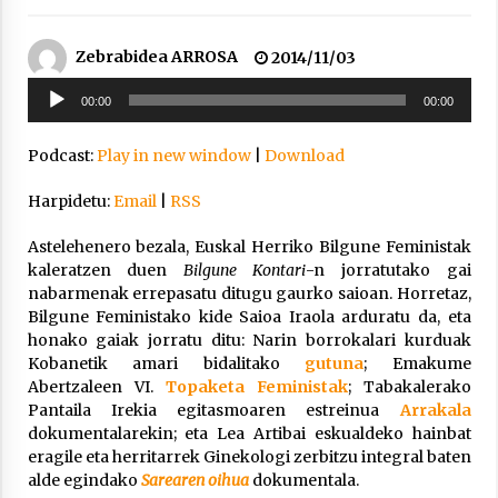
2021/11/25
Zebrabidea ARROSA
2014/11/03
Soinu
00:00
00:00
erreproduzigailua
Podcast:
Play in new window
|
Download
Mahai-ingurua: irratia, podcastak
eta ondoren zer?
Harpidetu:
Email
|
RSS
2021/11/12
Astelehenero bezala, Euskal Herriko Bilgune Feministak
kaleratzen duen
Bilgune Kontari
-n jorratutako gai
nabarmenak errepasatu ditugu gaurko saioan. Horretaz,
Bilgune Feministako kide Saioa Iraola arduratu da, eta
honako gaiak jorratu ditu: Narin borrokalari kurduak
Kobanetik amari bidalitako
gutuna
; Emakume
Arrosaren IX. Topaketak – Mila
Abertzaleen VI.
Topaketa Feministak
; Tabakalerako
esker guztioi!
Pantaila Irekia egitasmoaren estreinua
Arrakala
2021/11/11
dokumentalarekin; eta Lea Artibai eskualdeko hainbat
eragile eta herritarrek Ginekologi zerbitzu integral baten
alde egindako
Sarearen oihua
dokumentala.