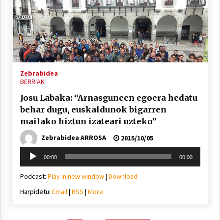
Zebrabidea
BERRIAK
Josu Labaka: “Arnasguneen egoera hedatu
behar dugu, euskaldunok bigarren
mailako hiztun izateari uzteko”
Zebrabidea ARROSA
2015/10/05
Soinu
00:00
00:00
erreproduzigailua
Podcast:
Play in new window
|
Download
Harpidetu:
Email
|
RSS
|
More