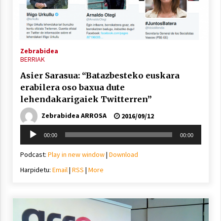
Zebrabidea
BERRIAK
Asier Sarasua: “Batazbesteko euskara
erabilera oso baxua dute
lehendakarigaiek Twitterren”
Zebrabidea ARROSA
2016/09/12
Soinu
00:00
00:00
erreproduzigailua
Podcast:
Play in new window
|
Download
Harpidetu:
Email
|
RSS
|
More