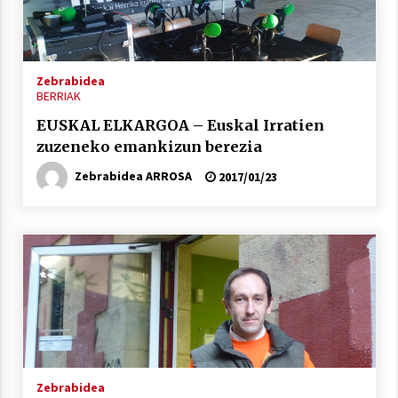
Arrosa sareko IX. topaketak!
2021/10/13
Zebrabidea
Azaroak 6 Iurretan Arrosa sarearen
BERRIAK
IX. topaketak
EUSKAL ELKARGOA – Euskal Irratien
2021/10/04
zuzeneko emankizun berezia
Zebrabidea ARROSA
2017/01/23
Segura irratian Arrosaren 20 urteez
2021/07/22
Arrosari buruzko erreportaia
2021/07/16
Zebrabidea