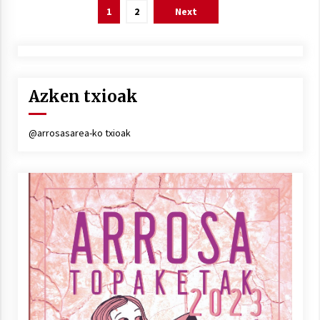
Posts
1
2
Next
pagination
Azken txioak
@arrosasarea-ko txioak