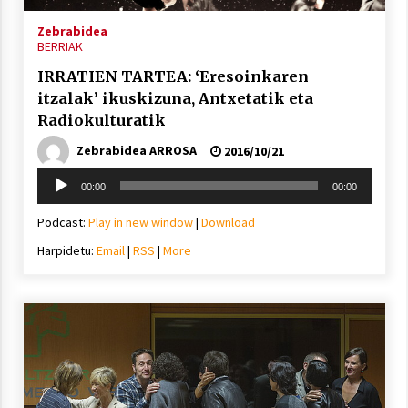
Zebrabidea
BERRIAK
IRRATIEN TARTEA: ‘Eresoinkaren
itzalak’ ikuskizuna, Antxetatik eta
Radiokulturatik
Zebrabidea ARROSA
2016/10/21
Soinu
00:00
00:00
erreproduzigailua
Podcast:
Play in new window
|
Download
Harpidetu:
Email
|
RSS
|
More