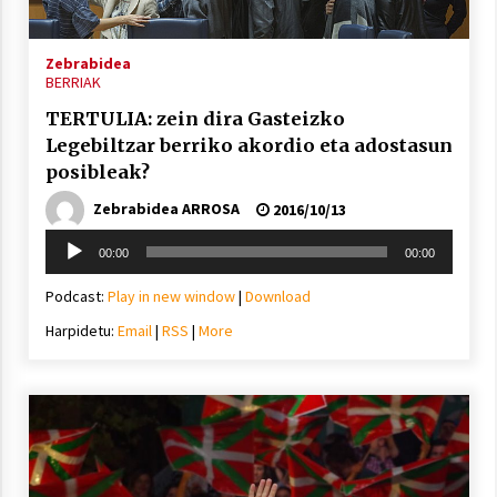
Zebrabidea
BERRIAK
TERTULIA: zein dira Gasteizko
Legebiltzar berriko akordio eta adostasun
posibleak?
Zebrabidea ARROSA
2016/10/13
Soinu
00:00
00:00
erreproduzigailua
Podcast:
Play in new window
|
Download
Harpidetu:
Email
|
RSS
|
More