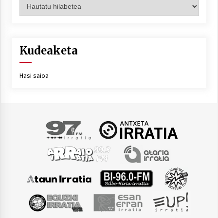
Artxiboa
Kudeaketa
Hasi saioa