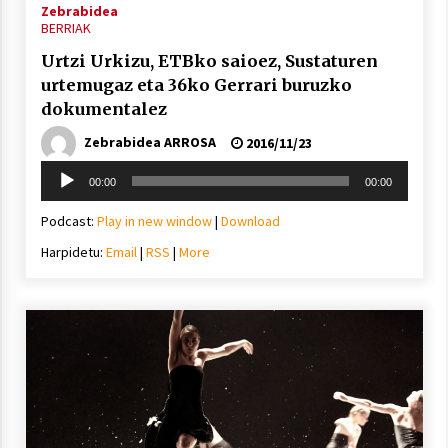
Zebrabidea
BERRIAK
Urtzi Urkizu, ETBko saioez, Sustaturen
urtemugaz eta 36ko Gerrari buruzko
dokumentalez
Arrosaren laburpen bideoa Hamaika
Zebrabidea ARROSA
2016/11/23
Telebistaren eskutik
Soinu
2021/06/30
00:00
00:00
erreproduzigailua
Podcast:
Play in new window
|
Download
Harpidetu:
Email
|
RSS
|
More