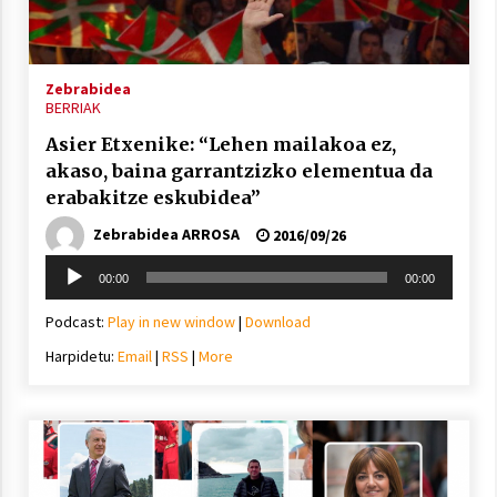
Zebrabidea
BERRIAK
Asier Etxenike: “Lehen mailakoa ez,
akaso, baina garrantzizko elementua da
erabakitze eskubidea”
Zebrabidea ARROSA
2016/09/26
Soinu
00:00
00:00
erreproduzigailua
Podcast:
Play in new window
|
Download
Harpidetu:
Email
|
RSS
|
More