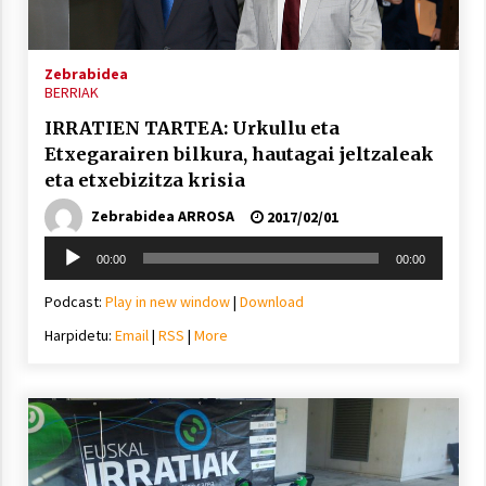
2021/11/25
Zebrabidea
BERRIAK
IRRATIEN TARTEA: Urkullu eta
Etxegarairen bilkura, hautagai jeltzaleak
Mahai-ingurua: irratia, podcastak
eta etxebizitza krisia
eta ondoren zer?
Zebrabidea ARROSA
2021/11/12
2017/02/01
Soinu
00:00
00:00
erreproduzigailua
Podcast:
Play in new window
|
Download
Harpidetu:
Email
|
RSS
|
More
Arrosaren IX. Topaketak – Mila
esker guztioi!
2021/11/11