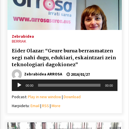
Zebrabidea
BERRIAK
Eider Olazar: “Geure burua berrasmatzen
segi nahi dugu, edukiari, eskaintzari zein
teknologiari dagokionez”
Zebrabidea ARROSA
2016/01/27
Soinu
00:00
00:00
erreproduzigailua
Podcast:
Play in new window
|
Download
Harpidetu:
Email
|
RSS
|
More